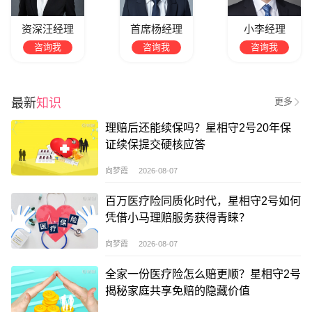
资深汪经理
首席杨经理
小李经理
咨询我
咨询我
咨询我
最新
知识
更多
理赔后还能续保吗？星相守2号20年保
证续保提交硬核应答
向梦霞 2026-08-07
百万医疗险同质化时代，星相守2号如何
凭借小马理赔服务获得青睐？
向梦霞 2026-08-07
全家一份医疗险怎么赔更顺？星相守2号
揭秘家庭共享免赔的隐藏价值