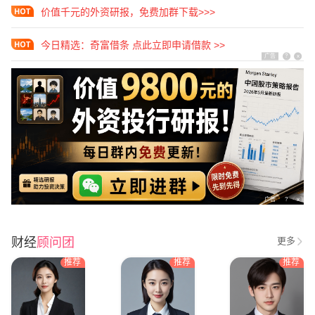
价值千元的外资研报，免费加群下载>>>
今日精选：奇富借条 点此立即申请借款 >>
广告
?
x
广告
?
x
财经
顾问团
更多
推荐
推荐
推荐