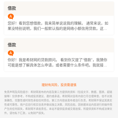
任的民事行为，而根据规定，未成年人通常属于限制民事行为
能力人，他们自己签的贷款合同，如果没有监护人的同意，是
借款
无效的。 简单来说，正规的贷款平台和银行，在审核时都会严
格核实年龄，未满18周岁基本是无法通过申请的。如果确实有
您好！看到您想借款，我来简单说说我的理解。 通常来说，如
资金需求，最稳妥的办法是让父母或其他完全民事行为能力的
果没特别说明，我们一般默认指的是网络小额信用贷款。这类
监护人，以他们自己的名义去申请。 如果你已经成年，有稳定
贷款主要看您的个人信用情况，比如征信记录，申请流程也基
的收入，想了解正规的网络小额信用贷款，可以关注“希财网”公
本都在线上完成，比较方便。 如果您想了解更具体的产品或者
众号，在菜单栏找到贷款申请入口，那里有一些持牌机构的产
申请渠道，我建议您可以关注“希财网”的公众号，在菜单栏里能
品可供选择。
借款
找到贷款申请的入口。我们这里汇集了一些正规持牌的平台，
像360借条、分期乐这些，您可以根据自己的情况试试看。 当
你好！我是希财网的贷款顾问。 看到你又提了“借款”，我猜你
然，借款是件需要谨慎的事，一定要根据自己的还款能力来考
可能是想了解具体怎么申请，或者需要什么条件吧。我就接着
虑。希望这些信息能帮到您！
上次的话，再给你详细说说。 申请网络小额信用贷款，其实主
要就看你几个方面。首先，你得是年满18周岁的成年人，有自
己实名的手机号和身份证。其次，平台会看你的收入稳不稳
理财有风险，投资需谨慎
定，比如有没有固定的工资流水、社保缴纳记录，或者自己做
生意的经营情况。最后，也是最重要的一点，就是你的信用记
免责声明及风险提示：希财网发布的内容及第三方提供的资料（包括文字、数据、图表、超链
录，不能有当前还没还清的逾期，近两年的逾期记录也最好别
接等）仅供参考，不构成投资建议、邀约或承诺。希财网对自有内容已尽合理审查，但不对其
准确性、完整性或时效性承担任何责任。第三方内容由发布者自行负责，希财网不保证其真实
太多。 现在申请确实很方便，大部分正规平台都能在手机上操
性或可靠性。用户应自行核实信息并做出独立决策，风险自担。因依据本站内容进行的操作而
作，几分钟就能出审核结果。如果你对自己的征信情况没太大
产生的任何损失，希财网不承担责任。本站不提供投资或交易担保，所提供资料不构成法律文
把握，也不用太焦虑，可以多试试几个产品，机会总是有的。
件。请勿私下汇款，以免财产损失。
如果你需要找个正规的地方申请，可以关注“希财网”公众号，在