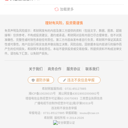
加载更多
理财有风险，投资需谨慎
免责声明及风险提示：希财网发布的内容及第三方提供的资料（包括文字、数据、图表、超链
接等）仅供参考，不构成投资建议、邀约或承诺。希财网对自有内容已尽合理审查，但不对其
准确性、完整性或时效性承担任何责任。第三方内容由发布者自行负责，希财网不保证其真实
性或可靠性。用户应自行核实信息并做出独立决策，风险自担。因依据本站内容进行的操作而
产生的任何损失，希财网不承担责任。本站不提供投资或交易担保，所提供资料不构成法律文
件。请勿私下汇款，以免财产损失。
｜
｜
｜
关于我们
商务合作
服务协议
联系我们
谨防诈骗
违法不良信息举报
希财网客服热线：0731-85127885
湘ICP备10026015号
湘公网安备43019002000662号
增值电信业务经营许可证湘B2-20070093
工商营业执照信息
广播电视节目制作经营许可证(湘)字第00319号
违法和不良信息举报
举报电话：0731-85127885 举报邮箱：tousu@csai.cn
希财网 版权所有 © 2014-2026