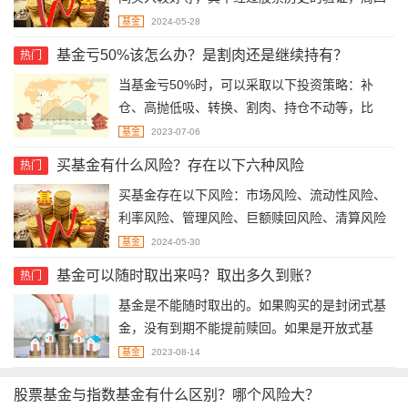
被称为“黑色星期四”，即在周四这一天股票上涨
基金
2024-05-28
的概率比下跌的概率要小，基金受股市影响，也
基金亏50%该怎么办？是割肉还是继续持有？
热门
会出现下跌走势，从而在周四买入成本较低。
当基金亏50%时，可以采取以下投资策略：补
仓、高抛低吸、转换、割肉、持仓不动等，比
如，当基金一直亏损时，投资者认为该基金后期
基金
2023-07-06
会出现反弹的走势，或者舍不得割肉出局，则可
买基金有什么风险？存在以下六种风险
热门
以选择在基金下跌的过程中，进行补仓操作，通
​买基金存在以下风险：市场风险、流动性风险、
过不断地补仓，来降低持仓成本，分散风险。
利率风险、管理风险、巨额赎回风险、清算风险
等，其中基金的净值随着市场行情而波动，当市
基金
2024-05-30
场行情较好时，其净值会出现上涨的走势，给投
基金可以随时取出来吗？取出多久到账？
热门
资者带来收益，而当市场行情较差的时候，其净
基金是不能随时取出的。如果购买的是封闭式基
值下跌，会给投资者带来亏损的可能性。
金，没有到期不能提前赎回。如果是开放式基
金，大部分基金实行T+1交易，当天买入，第二
基金
2023-08-14
个交易日确认份额后才可以申请赎回，并且要在
股票基金与指数基金有什么区别？哪个风险大？
交易时间才可以申请。交易日15:00之前提交赎回