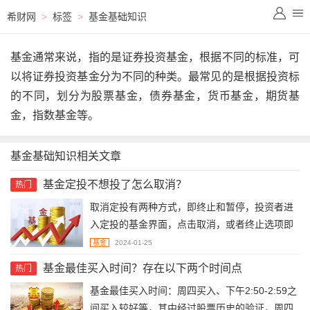
希财网
>
标签
>
基金基础知识
基金通常来说，指的是证券投资基金，根据不同的标准，可
以将证券投资基金分为不同的种类。最常见的是根据投资标
的不同，划分为股票基金，债券基金，货币基金，期货基
金，指数基金等。
基金基础知识相关文章
基金定投不想投了怎么取消？
热门
取消定投有两种方式，即终止和暂停，投资者进
入定投的基金界面，点击取消，或者终止选项即
可。以支付宝的基金为例：登入支付宝APP，点
基金
2024-01-25
击“我的”-“总资产”-“基金”-“我的定投”，进入到定
基金最佳买入时间？存在以下两个时间点
热门
投详情页面，然后点击页面底部“管理”-“暂停/终
​基金最佳买入时间：周四买入、下午2:50-2:59之
止”。
间买入较好等，其中经过股票历史的验证，周四