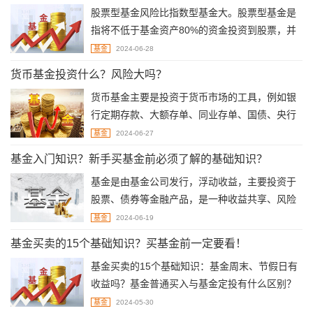
申请的，一般在T+1日到账。交易日15:00以后提
股票型基金风险比指数型基金大。股票型基金是
交赎回申请的，一般在T+2日到账。
指将不低于基金资产80%的资金投资到股票，并
且投资股票的板块多种多样。指数型基金是以特
基金
2024-06-28
定指数为标的指数，并以该指数的成份股为投资
货币基金投资什么？风险大吗？
对象，通过购买该指数的全部或部分成份股构建
货币基金主要是投资于货币市场的工具，例如银
投资组合，以追踪标的指数表现的基金产品。 股
行定期存款、大额存单、同业存单、国债、央行
票型基金是主动型基金，指数型基金是被动型基
票据、商业票据、政府短期债券、企业债券（信
金。
基金
2024-06-27
用等级较高）等风险低、流动性好、安全性高的
基金入门知识？新手买基金前必须了解的基础知识？
短期有价证券。因而货币基金投资风险很小，基
基金是由基金公司发行，浮动收益，主要投资于
金净值波动也很小，收益比较的稳定，一般不会
股票、债券等金融产品，是一种收益共享、风险
亏本。
共担的一种投资方式。参与主体：基金持有人、
基金
2024-06-19
基金管理人、基金托管人。按投资标的可以分
基金买卖的15个基础知识？买基金前一定要看！
为：货币基金、债券基金、混合基金、指数基
基金买卖的15个基础知识：基金周末、节假日有
金、股票基金、黄金基金。
收益吗？基金普通买入与基金定投有什么区别？
基金定投选在周几最好？基金定投选什么基金比
基金
2024-05-30