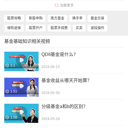
较好？买入基金时净值怎么算的？基金买入当天
加载更多
有收益吗？赎回基金时净值怎么算的？基金赎回
当天有收益吗？基金转换净值收益按哪天计算？
股票攻略
新股申购
南方基金
换手率
基金交易
基金净值高好还是基金低好？基金买涨还是买
保险退保
股票开户
股票手续费
买卖
波段操作
跌？
基金基础知识相关视频
QDII基金是什么？
3.1
2024-06-13
基金收益从哪天开始算？
1.51
2024-05-30
分级基金a和b的区别？
1.58
2024-05-29