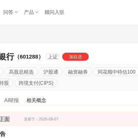
问答
产品
顾问入驻
银行
（601288）
上证
加自选
高股息精选
沪股通
融资融券
同花顺中特估100
持股
跨境支付(CIPS)
AI研报
相关概念
正面
更新于：2026-08-07
告