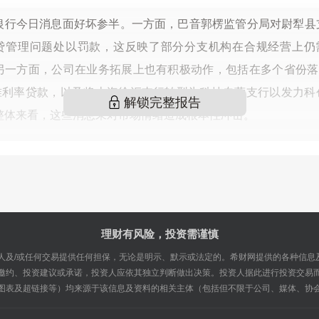
银行今日消息面好坏参半。一方面，巴音郭楞监管分局对尉犁县
贷管理问题处以罚款，这反映了部分分支机构在合规经营上仍
另一方面，公司在业务拓展上也有积极动作，包括在多个省份落
准利率贷款，以及将上海徐汇支行转型为科技专营支行以发力科
解锁完整报告
整体来看，这些消息未对市场情绪造成根本性冲击。
理财有风险，投资需谨慎
人及/或任何交易提供任何担保，无论是明示、默示或法定的。希财网提供的各种信息
邀约、投资建议或承诺，投资人应依其独立判断做出决策。投资人据此进行投资交易
图表及超链接等）均来源于该信息及资料的相关主体（包括但不限于公司、媒体、协