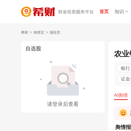
首页
知识
>
>
希财
舆情宝
报告页
自选股
农业
银行
证金
AI舆情
请登录后查看
舆情报