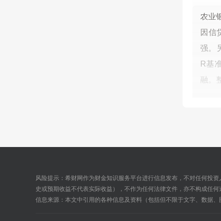
农业
因信
强。
R基
融。
风险提示：希财网作为财金知识服务平台进行信息发布，不对任何投资
史或预期收益不代表实际收益），不作为任何法律文件，亦不构成任何
信息来源：本文中引用的各种信息及资料（包括但不限于文字、数据、