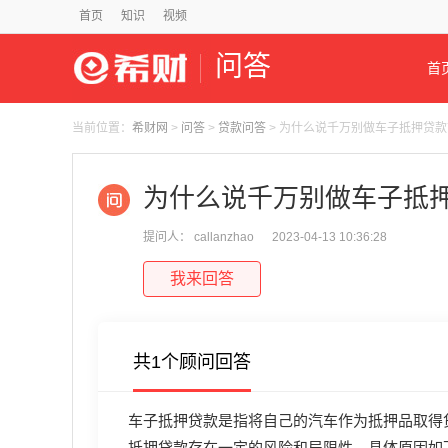
首页
知识
视频
问答
首
当前位置：
希财网
>
问答
>
贷款问答
> 为什么说千万别做车子抵押贷款
为什么说千万别做车子抵
提问人： callanzhao
2023-04-13 10:36:28
我来回答
共1个顾问回答
车子抵押贷款是指将自己的汽车作为抵押品取得
抵押贷款存在一定的风险和局限性，具体原因如