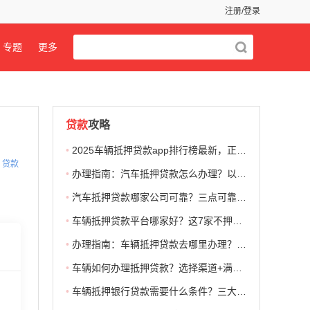
注册/登录
专题
更多
贷款
攻略
•
2025车辆抵押贷款app排行榜最新，正规靠谱、大额低息、放款快
贷款
•
办理指南：汽车抵押贷款怎么办理？以支付宝里面的车辆贷款为例
•
汽车抵押贷款哪家公司可靠？三点可靠特征+三个可靠车抵贷
•
车辆抵押贷款平台哪家好？这7家不押车、条件低、利率低比较好
•
办理指南：车辆抵押贷款去哪里办理？去哪里比较好？
•
车辆如何办理抵押贷款？选择渠道+满足条件+提交申请就行
•
车辆抵押银行贷款需要什么条件？三大银行车辆抵押贷款条件一览