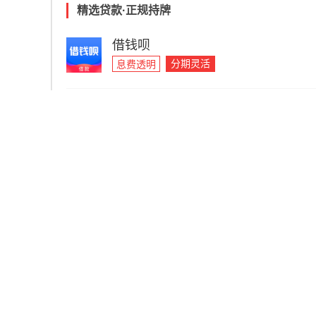
精选贷款·正规持牌
借钱呗
分期灵活
息费透明
闪借花
智能匹配
信息加密
360借条
息费透明
分期灵活
广告
?
相关问题
杭州车辆抵押贷款不押车怎么办理的？要准备