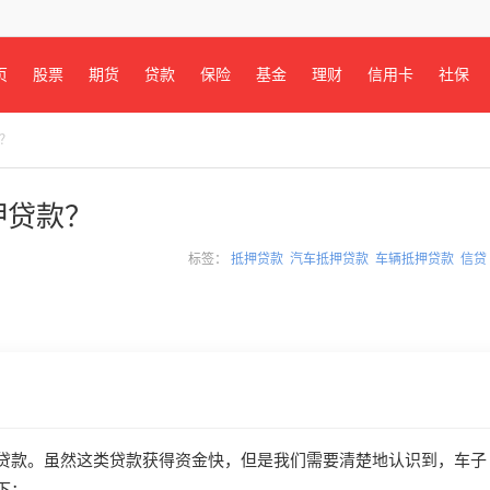
页
股票
期货
贷款
保险
基金
理财
信用卡
社保
？
押贷款？
标签：
抵押贷款
汽车抵押贷款
车辆抵押贷款
信贷
贷款。虽然这类贷款获得资金快，但是我们需要清楚地认识到，车子
下：