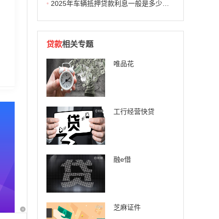
•
2025年车辆抵押贷款利息一般是多少？由四要素得出！举例计算
贷款
相关专题
唯品花
工行经营快贷
融e借
芝麻证件
x