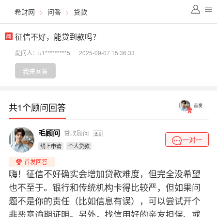
希财网
>
问答
>
贷款
征信不好，能贷到款吗？
提问人：u1*********5
2025-09-07 15:36:33
我来回答
共1个顾问回答
首发
毛顾问
贷款顾问
一对一
线上申请
个人贷款
首发回答
嗨！征信不好确实会增加贷款难度，但完全没希望
也不至于。银行和传统机构卡得比较严，但如果问
题不是你的责任（比如信息有误），可以尝试开个
非恶意逾期证明。另外，找信用好的亲友担保、或