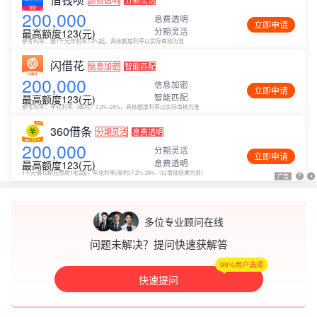
200,000
息费透明
立即申请
分期灵活
最高额度123(元)
参考利率：借1千元年利率7.2%起，具体额度利率以实际审核为准
闪借花
信息加密
智能匹配
200,000
信息加密
立即申请
智能匹配
最高额度123(元)
参考利率：年化利率（单利）7.2%-24%，具体额度利率以实际审核为准
360借条
分期灵活
息费透明
200,000
分期灵活
立即申请
息费透明
最高额度123(元)
1千元借12期日费用1毛2起，年化利率(单利)7.2%-24%（以审批结果为准）
广告
广告
?
?
x
x
多位专业顾问在线
问题未解决？提问快速获解答
99%用户选择
快速提问