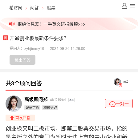
希财网
>
问答
>
股票
高盛/大摩内部PDF，无删减下载>>>
拒绝信息差！一手英文研报解锁>>>
开通创业板最新条件要求？
高价稀缺资源群，最后10个名额>>>
提问人：zyhjimmy19
2024-09-26 11:26:00
吃瓜！今日股市小作文已汇总>>>
我来回答
外媒视角解盘，看透主力资金>>>
共3个顾问回答
首发
价值千元外资研报，今日免费更新>>>
高级顾问郑
基金顾问
一对一
诚信可靠
积极进取
首发回答
创业板又叫二板市场，即第二股票交易市场，指的
是主板之外的专门为暂时无法上市的中小企业和新