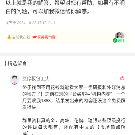
以上就是我的解答，希望对您有帮助，如果有不明
白的问题，可以加我微信帮你解惑。
发布于 2024-10-28 17:13 四川
当前我在线
直接咨询我
追问
精选留言
涨停板包工头
终于找到不用花钱就能看
大摩一手研报
和
外媒消息
的地方了！之前在别的平台买那种“机构内参”，一个
月要收我1888，结果发出来的内容还没这个免费群
发得快！
群里资料真的全，高盛、花旗、瑞银这些顶级投行
的评级每天都有，还配有中文的
【市场热点解
读】
。