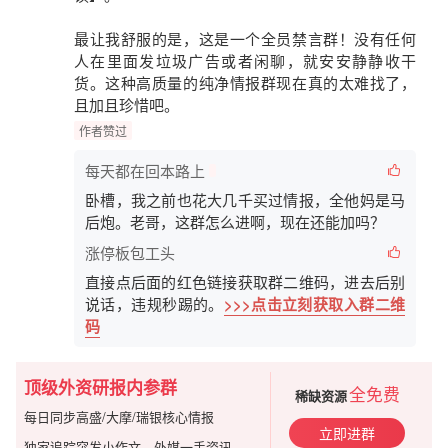
最让我舒服的是，这是一个
全员禁言群
！没有任何
人在里面发垃圾广告或者闲聊，就安安静静收干
货。这种高质量的纯净情报群现在真的太难找了，
且加且珍惜吧。
作者赞过
每天都在回本路上
卧槽，我之前也花大几千买过情报，全他妈是马
后炮。老哥，这群怎么进啊，现在还能加吗？
涨停板包工头
直接点后面的红色链接获取群二维码，进去后别
说话，违规秒踢的。
>>>点击立刻获取入群二维
码
顶级外资研报内参群
全免费
稀缺资源
每日同步高盛/大摩/瑞银核心情报
立即进群
独家追踪突发小作文、外媒一手资讯