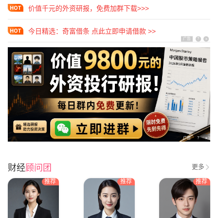
价值千元的外资研报，免费加群下载>>>
今日精选：奇富借条 点此立即申请借款 >>
广告
?
x
广告
?
x
财经
顾问团
更多
推荐
推荐
推荐