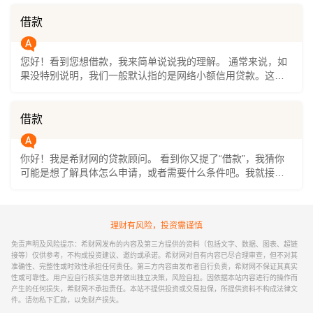
任的民事行为，而根据规定，未成年人通常属于限制民事行为
能力人，他们自己签的贷款合同，如果没有监护人的同意，是
借款
无效的。 简单来说，正规的贷款平台和银行，在审核时都会严
格核实年龄，未满18周岁基本是无法通过申请的。如果确实有
您好！看到您想借款，我来简单说说我的理解。 通常来说，如
资金需求，最稳妥的办法是让父母或其他完全民事行为能力的
果没特别说明，我们一般默认指的是网络小额信用贷款。这类
监护人，以他们自己的名义去申请。 如果你已经成年，有稳定
贷款主要看您的个人信用情况，比如征信记录，申请流程也基
的收入，想了解正规的网络小额信用贷款，可以关注“希财网”公
本都在线上完成，比较方便。 如果您想了解更具体的产品或者
众号，在菜单栏找到贷款申请入口，那里有一些持牌机构的产
申请渠道，我建议您可以关注“希财网”的公众号，在菜单栏里能
品可供选择。
借款
找到贷款申请的入口。我们这里汇集了一些正规持牌的平台，
像360借条、分期乐这些，您可以根据自己的情况试试看。 当
你好！我是希财网的贷款顾问。 看到你又提了“借款”，我猜你
然，借款是件需要谨慎的事，一定要根据自己的还款能力来考
可能是想了解具体怎么申请，或者需要什么条件吧。我就接着
虑。希望这些信息能帮到您！
上次的话，再给你详细说说。 申请网络小额信用贷款，其实主
要就看你几个方面。首先，你得是年满18周岁的成年人，有自
己实名的手机号和身份证。其次，平台会看你的收入稳不稳
理财有风险，投资需谨慎
定，比如有没有固定的工资流水、社保缴纳记录，或者自己做
生意的经营情况。最后，也是最重要的一点，就是你的信用记
免责声明及风险提示：希财网发布的内容及第三方提供的资料（包括文字、数据、图表、超链
录，不能有当前还没还清的逾期，近两年的逾期记录也最好别
接等）仅供参考，不构成投资建议、邀约或承诺。希财网对自有内容已尽合理审查，但不对其
准确性、完整性或时效性承担任何责任。第三方内容由发布者自行负责，希财网不保证其真实
太多。 现在申请确实很方便，大部分正规平台都能在手机上操
性或可靠性。用户应自行核实信息并做出独立决策，风险自担。因依据本站内容进行的操作而
作，几分钟就能出审核结果。如果你对自己的征信情况没太大
产生的任何损失，希财网不承担责任。本站不提供投资或交易担保，所提供资料不构成法律文
把握，也不用太焦虑，可以多试试几个产品，机会总是有的。
件。请勿私下汇款，以免财产损失。
如果你需要找个正规的地方申请，可以关注“希财网”公众号，在