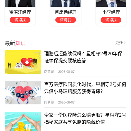
资深汪经理
首席杨经理
小李经理
咨询我
咨询我
咨询我
最新
知识
更多
理赔后还能续保吗？星相守2号20年保
证续保提交硬核应答
向梦霞 2026-08-07
百万医疗险同质化时代，星相守2号如何
凭借小马理赔服务获得青睐？
向梦霞 2026-08-07
全家一份医疗险怎么赔更顺？星相守2号
揭秘家庭共享免赔的隐藏价值