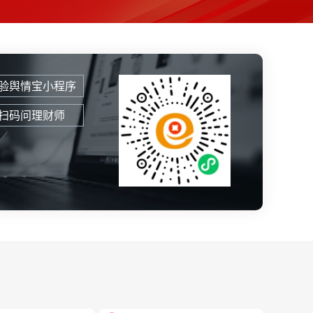
验舆情宝小程序
扫码问理财师