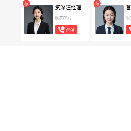
资深汪经理
首
股票顾问
股
咨询
最新
知识
建行网银企
建行网银打印企
载打印。注意检