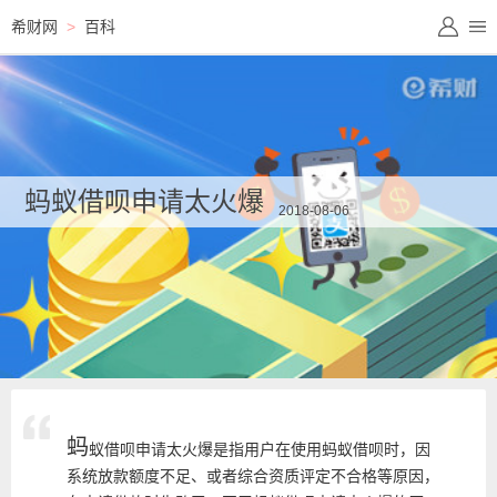
希财网
>
百科
蚂蚁借呗申请太火爆
2018-08-06
蚂
蚁借呗申请太火爆是指用户在使用蚂蚁借呗时，因
系统放款额度不足、或者综合资质评定不合格等原因，