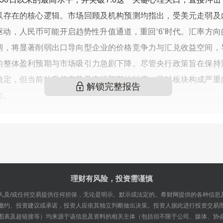
以存在的核心逻辑。市场回顾及机构预测均指出，受美元走弱及
驱动，人民币可能开启趋势性升值通道，重回‘6’时代。汇率方向
期，将显著削弱出口导向型企业的价格竞争力与汇兑收益空间，
的整体盈利预期与市场吸引力急剧下降。尽管央行政策旨在保持
稳定，但当前的升值态势及市场预期的转变，已对板块构成严重
解锁完整报告
力。
理财有风险，投资需谨慎
人及/或任何交易提供任何担保，无论是明示、默示或法定的。希财网提供的各种信息
邀约、投资建议或承诺，投资人应依其独立判断做出决策。投资人据此进行投资交易
图表及超链接等）均来源于该信息及资料的相关主体（包括但不限于公司、媒体、协