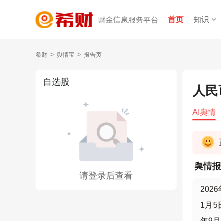
首页
知识
>
>
希财
舆情宝
报告页
自选股
人民
AI舆情
舆情报
请登录后查看
20
1月5
年9