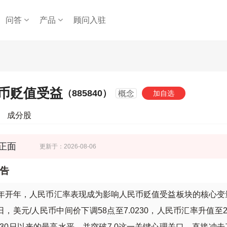
问答
产品
顾问入驻
币贬值受益
（885840）
概念
加自选
成分股
正面
更新于：2026-08-06
告
26年开年，人民币汇率表现成为影响人民币贬值受益板块的核心变
日，美元/人民币中间价下调58点至7.0230，人民币汇率升值至2
月30日以来的最高水平，并突破7.0这一关键心理关口，直接冲击