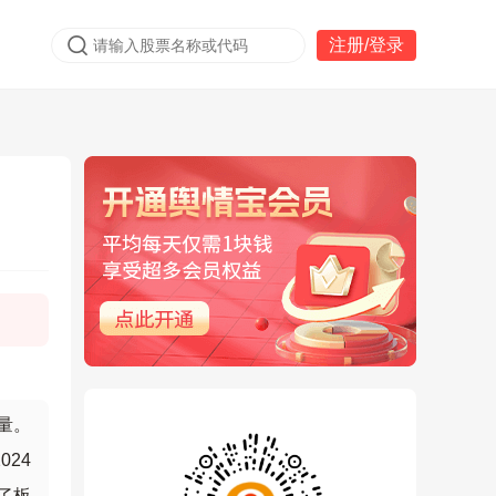
注册/登录
量。
024
了板