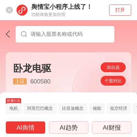
舆情宝小程序上线了！
打开
功能体验更加丝滑
卧龙电驱
加自选
600580
个股对比
上证
所属行业
电机
阿里巴巴概念
比亚迪概念
储能
低空经济
AI舆情
AI趋势
AI财报