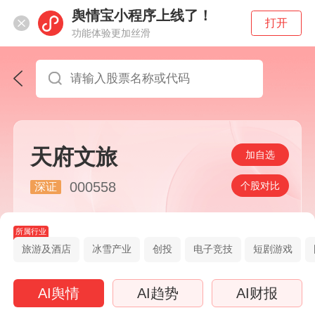
舆情宝小程序上线了！
打开
功能体验更加丝滑
天府文旅
加自选
000558
个股对比
深证
所属行业
旅游及酒店
冰雪产业
创投
电子竞技
短剧游戏
AI舆情
AI趋势
AI财报