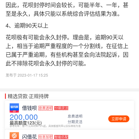
因此，花呗封停时间会较长，可能半年、一年，甚
至是永久，具体只能以系统综合评估结果为准。
4、逾期90天以上
花呗极有可能会永久封停。理由是，逾期90天以
上，相当于逾期严重程度的一个分割线，在征信上
已属于严重逾期，有些机构甚至会向法院起诉，因
此不排除花呗会永久封停的可能。
发布于 2023-01-17 15:25
精选贷款·正规持牌
借钱呗
息费透明
分期灵活
200,000
息费透明
立即申请
分期灵活
最高额度123(元)
参考利率：借1千元年利率7.2%起，具体额度利率以实际审核为准
闪借花
信息加密
智能匹配