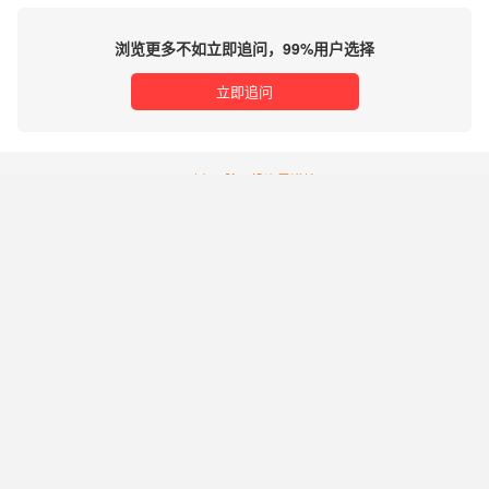
浏览更多不如立即追问，99%用户选择
立即追问
理财有风险，投资需谨慎
免责声明及风险提示：希财网发布的内容及第三方提供的资料（包括文字、数据、图表、超链
接等）仅供参考，不构成投资建议、邀约或承诺。希财网对自有内容已尽合理审查，但不对其
准确性、完整性或时效性承担任何责任。第三方内容由发布者自行负责，希财网不保证其真实
性或可靠性。用户应自行核实信息并做出独立决策，风险自担。因依据本站内容进行的操作而
产生的任何损失，希财网不承担责任。本站不提供投资或交易担保，所提供资料不构成法律文
件。请勿私下汇款，以免财产损失。
｜
｜
｜
关于我们
商务合作
服务协议
联系我们
谨防诈骗
违法不良信息举报
希财网客服热线：0731-85127885
湘ICP备10026015号
湘公网安备43019002000662号
增值电信业务经营许可证湘B2-20070093
工商营业执照信息
广播电视节目制作经营许可证(湘)字第00319号