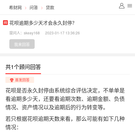
希财网
>
问答
>
贷款
花呗逾期多少天才会永久封停？
提问人：skeay168
2023-01-17 13:36:26
我来回答
共1个顾问回答
首发回答
花呗是否永久封停由系统综合评估决定，不单单是
看逾期多少天，还要看逾期次数、逾期金额、负债
情况、资产情况以及逾期后的行为转变等。
若只根据花呗逾期天数来看，那么可能有如下几种
情况：