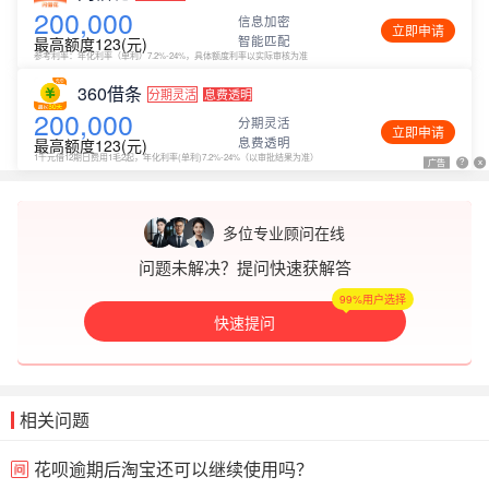
200,000
信息加密
立即申请
智能匹配
最高额度123(元)
参考利率：年化利率（单利）7.2%-24%，具体额度利率以实际审核为准
360借条
分期灵活
息费透明
200,000
分期灵活
立即申请
息费透明
最高额度123(元)
1千元借12期日费用1毛2起，年化利率(单利)7.2%-24%（以审批结果为准）
广告
广告
?
?
x
x
多位专业顾问在线
问题未解决？提问快速获解答
99%用户选择
快速提问
相关问题
花呗逾期后淘宝还可以继续使用吗？