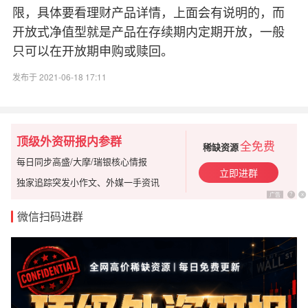
限，具体要看理财产品详情，上面会有说明的，而
开放式净值型就是产品在存续期内定期开放，一般
只可以在开放期申购或赎回。
发布于 2021-06-18 17:11
顶级外资研报内参群
全免费
稀缺资源
每日同步高盛/大摩/瑞银核心情报
立即进群
独家追踪突发小作文、外媒一手资讯
广告
?
x
微信扫码进群