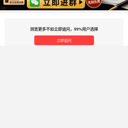
浏览更多不如立即追问，99%用户选择
立即追问
理财有风险，投资需谨慎
免责声明及风险提示：希财网发布的内容及第三方提供的资料（包括文字、数据、图表、超链
接等）仅供参考，不构成投资建议、邀约或承诺。希财网对自有内容已尽合理审查，但不对其
准确性、完整性或时效性承担任何责任。第三方内容由发布者自行负责，希财网不保证其真实
性或可靠性。用户应自行核实信息并做出独立决策，风险自担。因依据本站内容进行的操作而
产生的任何损失，希财网不承担责任。本站不提供投资或交易担保，所提供资料不构成法律文
件。请勿私下汇款，以免财产损失。
｜
｜
｜
关于我们
商务合作
服务协议
联系我们
谨防诈骗
违法不良信息举报
希财网客服热线：0731-85127885