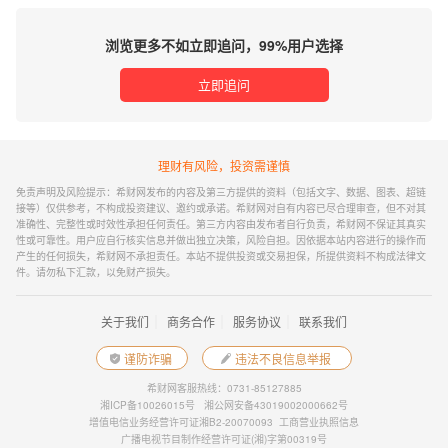
浏览更多不如立即追问，99%用户选择
立即追问
理财有风险，投资需谨慎
免责声明及风险提示：希财网发布的内容及第三方提供的资料（包括文字、数据、图表、超链
接等）仅供参考，不构成投资建议、邀约或承诺。希财网对自有内容已尽合理审查，但不对其
准确性、完整性或时效性承担任何责任。第三方内容由发布者自行负责，希财网不保证其真实
性或可靠性。用户应自行核实信息并做出独立决策，风险自担。因依据本站内容进行的操作而
产生的任何损失，希财网不承担责任。本站不提供投资或交易担保，所提供资料不构成法律文
件。请勿私下汇款，以免财产损失。
｜
｜
｜
关于我们
商务合作
服务协议
联系我们
谨防诈骗
违法不良信息举报
希财网客服热线：0731-85127885
湘ICP备10026015号
湘公网安备43019002000662号
增值电信业务经营许可证湘B2-20070093
工商营业执照信息
广播电视节目制作经营许可证(湘)字第00319号