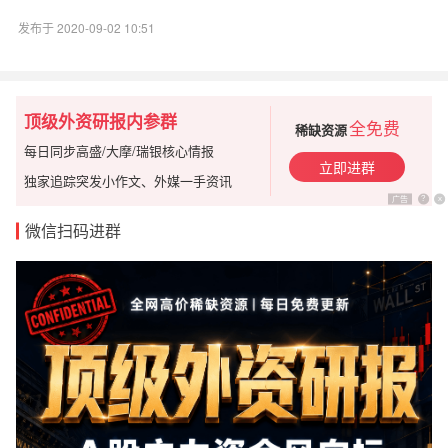
发布于 2020-09-02 10:51
顶级外资研报内参群
全免费
稀缺资源
每日同步高盛/大摩/瑞银核心情报
立即进群
独家追踪突发小作文、外媒一手资讯
广告
?
x
微信扫码进群