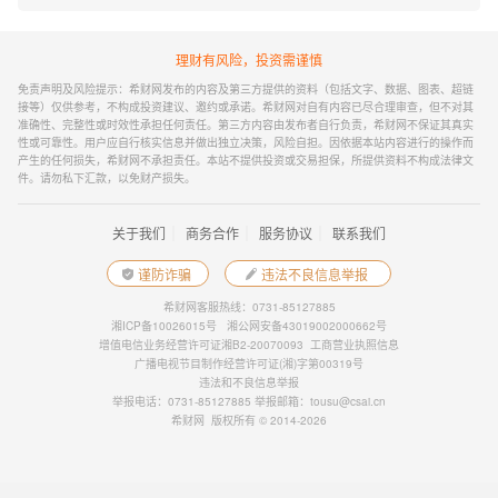
理财有风险，投资需谨慎
免责声明及风险提示：希财网发布的内容及第三方提供的资料（包括文字、数据、图表、超链
接等）仅供参考，不构成投资建议、邀约或承诺。希财网对自有内容已尽合理审查，但不对其
准确性、完整性或时效性承担任何责任。第三方内容由发布者自行负责，希财网不保证其真实
性或可靠性。用户应自行核实信息并做出独立决策，风险自担。因依据本站内容进行的操作而
产生的任何损失，希财网不承担责任。本站不提供投资或交易担保，所提供资料不构成法律文
件。请勿私下汇款，以免财产损失。
｜
｜
｜
关于我们
商务合作
服务协议
联系我们
谨防诈骗
违法不良信息举报
希财网客服热线：0731-85127885
湘ICP备10026015号
湘公网安备43019002000662号
增值电信业务经营许可证湘B2-20070093
工商营业执照信息
广播电视节目制作经营许可证(湘)字第00319号
违法和不良信息举报
举报电话：0731-85127885 举报邮箱：tousu@csai.cn
希财网 版权所有 © 2014-2026