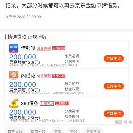
记录，大部分时候都可以再去京东金融申请借款。
发布于 2020-03-20 09:11
精选贷款·正规持牌
借钱呗
息费透明
分期灵活
200,000
息费透明
立即申请
分期灵活
最高额度123(元)
参考利率：借1千元年利率7.2%起，具体额度利率以实际审核为准
闪借花
信息加密
智能匹配
200,000
信息加密
立即申请
智能匹配
最高额度123(元)
参考利率：年化利率（单利）7.2%-24%，具体额度利率以实际审核为准
360借条
分期灵活
息费透明
200,000
分期灵活
立即申请
息费透明
最高额度123(元)
1千元借12期日费用1毛2起，年化利率(单利)7.2%-24%（以审批结果为准）
广告
?
x
京东金融
提前还款
信贷
贷款
信用贷款