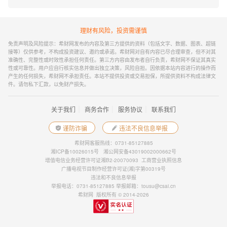
理财有风险，投资需谨慎
免责声明及风险提示：希财网发布的内容及第三方提供的资料（包括文字、数据、图表、超链
接等）仅供参考，不构成投资建议、邀约或承诺。希财网对自有内容已尽合理审查，但不对其
准确性、完整性或时效性承担任何责任。第三方内容由发布者自行负责，希财网不保证其真实
性或可靠性。用户应自行核实信息并做出独立决策，风险自担。因依据本站内容进行的操作而
产生的任何损失，希财网不承担责任。本站不提供投资或交易担保，所提供资料不构成法律文
件。请勿私下汇款，以免财产损失。
｜
｜
｜
关于我们
商务合作
服务协议
联系我们
谨防诈骗
违法不良信息举报
希财网客服热线：0731-85127885
湘ICP备10026015号
湘公网安备43019002000662号
增值电信业务经营许可证湘B2-20070093
工商营业执照信息
广播电视节目制作经营许可证(湘)字第00319号
违法和不良信息举报
举报电话：0731-85127885 举报邮箱：tousu@csai.cn
希财网 版权所有 © 2014-2026