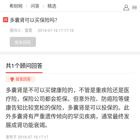
希财网
>
问答
>
精选
多囊肾可以买保险吗？
提问人：雷雯
2019-07-16 17:17:16
我来回答
共1个顾问回答
首发回答
多囊肾是不可以买健康险的，不管是重疾险还是医
疗险，保险公司都会拒保。但意外险、防癌险等健
康告知比较宽松的保险，多囊肾是可以投保的。此
外多囊肾有严重遗传倾向的罕见疾病，通常最终发
展成肾功能衰竭。
发布于 2019-07-16 17:17