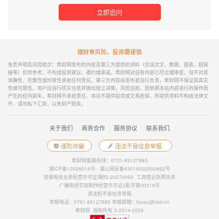
立即追问
理财有风险，投资需谨慎
免责声明及风险提示：希财网发布的内容及第三方提供的资料（包括文字、数据、图表、超链
接等）仅供参考，不构成投资建议、邀约或承诺。希财网对自有内容已尽合理审查，但不对其
准确性、完整性或时效性承担任何责任。第三方内容由发布者自行负责，希财网不保证其真实
性或可靠性。用户应自行核实信息并做出独立决策，风险自担。因依据本站内容进行的操作而
产生的任何损失，希财网不承担责任。本站不提供投资或交易担保，所提供资料不构成法律文
件。请勿私下汇款，以免财产损失。
｜
｜
｜
关于我们
商务合作
服务协议
联系我们
谨防诈骗
违法不良信息举报
希财网客服热线：0731-85127885
湘ICP备10026015号
湘公网安备43019002000662号
增值电信业务经营许可证湘B2-20070093
工商营业执照信息
广播电视节目制作经营许可证(湘)字第00319号
违法和不良信息举报
举报电话：0731-85127885 举报邮箱：tousu@csai.cn
希财网 版权所有 © 2014-2026