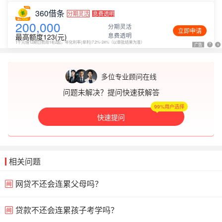
360借条
分期灵活
息费透明
200,000
分期灵活
立即申请
息费透明
最高额度123(元)
1千元借12期日费用1毛2起，年化利率(单利)7.2%-24%（以审批结果为准）
广告
广告
?
?
x
x
多位专业顾问在线
问题未解决？提问快速获解答
99%用户选择
快速提问
相关问题
网贷不还会连累父母吗？
贷款不还会连累孩子考学吗？