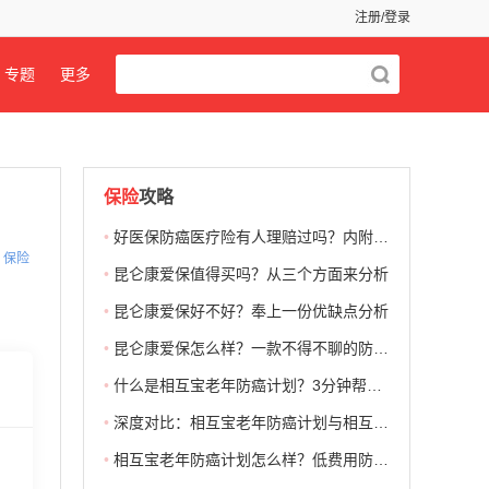
注册/登录
专题
更多
保险
攻略
•
好医保防癌医疗险有人理赔过吗？内附详细理赔流程
保险
•
昆仑康爱保值得买吗？从三个方面来分析
•
昆仑康爱保好不好？奉上一份优缺点分析
•
昆仑康爱保怎么样？一款不得不聊的防癌险
•
什么是相互宝老年防癌计划？3分钟帮你了解它！
•
深度对比：相互宝老年防癌计划与相互宝大病互助计划有什么区别！
•
相互宝老年防癌计划怎么样？低费用防大风险！