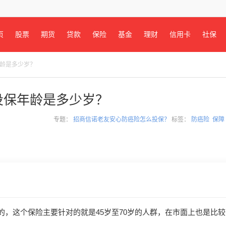
页
股票
期货
贷款
保险
基金
理财
信用卡
社保
年龄是多少岁？
投保年龄是多少岁？
专题：
招商信诺老友安心防癌险怎么投保？
标签：
防癌险
保障
，这个保险主要针对的就是45岁至70岁的人群，在市面上也是比较