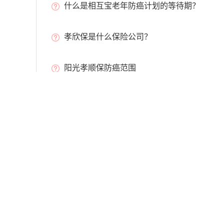
什么是相互宝老年防癌计划的等待期？
孝欣保是什么保险公司？
阳光孝顺保防癌范围
免责声明及风险提示：希财网发布的内容及第三方提供的资料（包括文
第三方内容由发布者自行负责，希财网不保证其真实性或可靠性。用户
构成法律文件。请勿私下汇款，以免财产损失。
关于我们
联系我们
服务协议
商务合