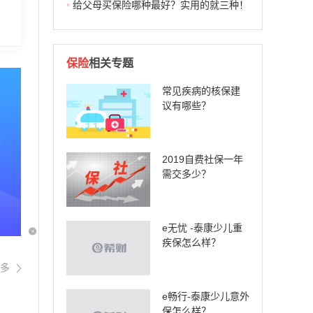
•
给父母买保险哪种最好？实用的就三种！
保险
相关专题
常见疾病的核保建
议有哪些？
2019自费社保一年
需交多少？
e无忧 -泰康少儿重
x
疾保怎么样？
多
e畅行-泰康少儿意外
保怎么样？