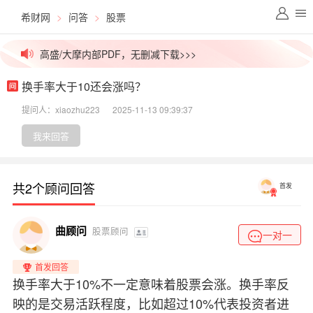
希财网
>
问答
>
股票
价值千元外资研报，今日免费更新>>>
高盛/大摩内部PDF，无删减下载>>>
换手率大于10还会涨吗？
拒绝信息差！一手英文研报解锁>>>
提问人：xiaozhu223
2025-11-13 09:39:37
高价稀缺资源群，最后10个名额>>>
我来回答
吃瓜！今日股市小作文已汇总>>>
共2个顾问回答
首发
外媒视角解盘，看透主力资金>>>
价值千元外资研报，今日免费更新>>>
曲顾问
股票顾问
一对一
首发回答
换手率大于10%不一定意味着股票会涨。换手率反
映的是交易活跃程度，比如超过10%代表投资者进