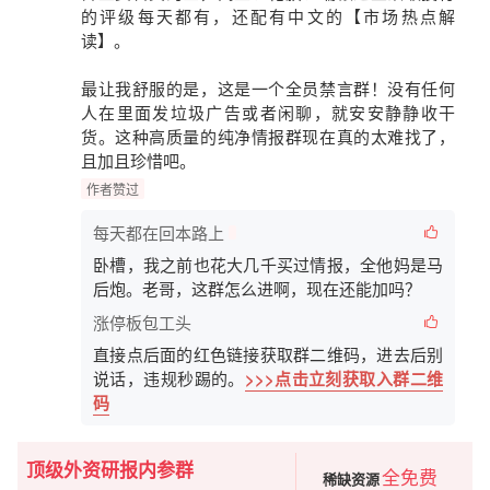
的评级每天都有，还配有中文的
【市场热点解
读】
。
最让我舒服的是，这是一个
全员禁言群
！没有任何
人在里面发垃圾广告或者闲聊，就安安静静收干
货。这种高质量的纯净情报群现在真的太难找了，
且加且珍惜吧。
作者赞过
每天都在回本路上
卧槽，我之前也花大几千买过情报，全他妈是马
后炮。老哥，这群怎么进啊，现在还能加吗？
涨停板包工头
直接点后面的红色链接获取群二维码，进去后别
说话，违规秒踢的。
>>>点击立刻获取入群二维
码
顶级外资研报内参群
全免费
稀缺资源