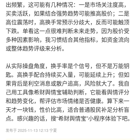
出频繁，这可能有几种情况：一是市场关注度高，
买卖活跃，如果结合强势趋势可能推高股价；二是
高位震荡时，高换手常预示分歧大，反而可能触顶
下跌。单看这一点很难判断未来走势，因为股价受
多种因素影响，我习惯结合其他指标，如资金流向
或整体趋势评级来分析。
从实际操盘角度，换手率是个信号，但不是万能钥
匙。高换手配合持续买入量，可能延续上升；但如
果背后是利空消息或散户追高，风险就大了。我自
己用工具像希财舆情宝辅助判断，它能看舆情评分
和趋势变化，帮评估市场情绪是否健康。算下来一
天才一块钱，性价比高，适合普通股民补足分析盲
点。感兴趣的话，搜“希财舆情宝”小程序体验下吧。
发布于 2025-11-13 12:13 宁夏