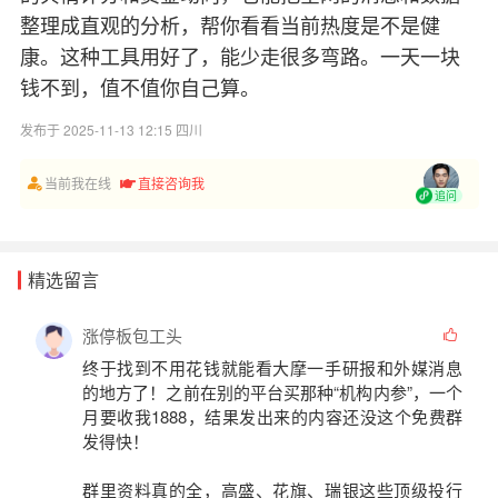
整理成直观的分析，帮你看看当前热度是不是健
康。这种工具用好了，能少走很多弯路。一天一块
钱不到，值不值你自己算。
发布于 2025-11-13 12:15 四川
当前我在线
直接咨询我
追问
精选留言
涨停板包工头
终于找到不用花钱就能看
大摩一手研报
和
外媒消息
的地方了！之前在别的平台买那种“机构内参”，一个
月要收我1888，结果发出来的内容还没这个免费群
发得快！
群里资料真的全，高盛、花旗、瑞银这些顶级投行