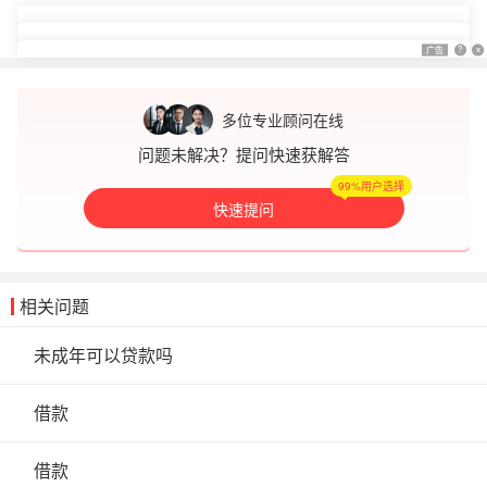
借钱呗
息费透明
分期灵活
200,000
息费透明
立即申请
分期灵活
最高额度123(元)
参考利率：借1千元年利率7.2%起，具体额度利率以实际审核为准
闪借花
信息加密
智能匹配
200,000
信息加密
立即申请
智能匹配
最高额度123(元)
参考利率：年化利率（单利）7.2%-24%，具体额度利率以实际审核为准
360借条
分期灵活
息费透明
200,000
分期灵活
立即申请
息费透明
最高额度123(元)
1千元借12期日费用1毛2起，年化利率(单利)7.2%-24%（以审批结果为准）
广告
广告
?
?
x
x
多位专业顾问在线
问题未解决？提问快速获解答
99%用户选择
快速提问