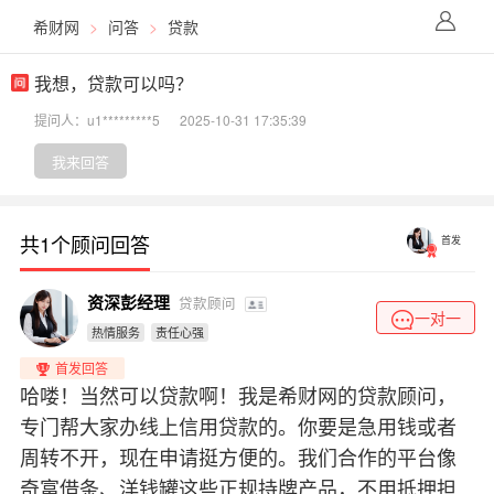
希财网
>
问答
>
贷款
我想，贷款可以吗？
提问人：u1*********5
2025-10-31 17:35:39
我来回答
共1个顾问回答
首发
资深彭经理
贷款顾问
一对一
热情服务
责任心强
首发回答
哈喽！当然可以贷款啊！我是希财网的贷款顾问，
专门帮大家办线上信用贷款的。你要是急用钱或者
周转不开，现在申请挺方便的。我们合作的平台像
奇富借条、洋钱罐这些正规持牌产品，不用抵押担