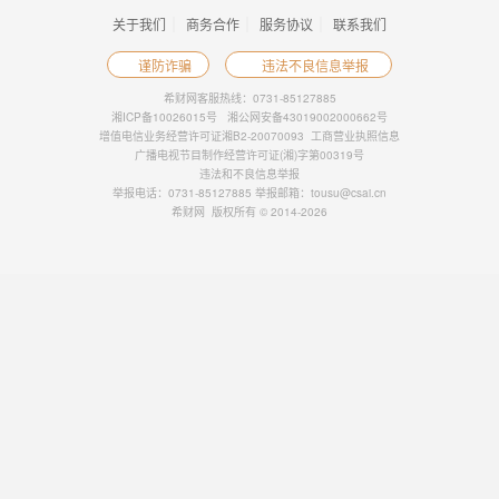
浏览更多不如立即追问，99%用户选择
立即追问
理财有风险，投资需谨慎
免责声明及风险提示：希财网发布的内容及第三方提供的资料（包括文字、数据、图表、超链
接等）仅供参考，不构成投资建议、邀约或承诺。希财网对自有内容已尽合理审查，但不对其
准确性、完整性或时效性承担任何责任。第三方内容由发布者自行负责，希财网不保证其真实
性或可靠性。用户应自行核实信息并做出独立决策，风险自担。因依据本站内容进行的操作而
产生的任何损失，希财网不承担责任。本站不提供投资或交易担保，所提供资料不构成法律文
件。请勿私下汇款，以免财产损失。
｜
｜
｜