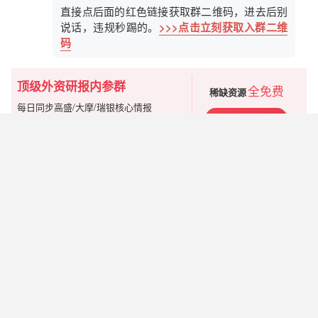
直接点后面的红色链接获取群二维码，进去后别
说话，违规秒踢的。
>>>点击立刻获取入群二维
码
顶级外资研报内参群
全免费
稀缺资源
每日同步高盛/大摩/瑞银核心情报
立即进群
独家追踪突发小作文、外媒一手资讯
广告
?
x
微信扫码进群