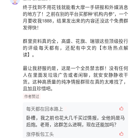
终于找到不用花钱就能看
大摩一手研报
和
外媒消息
的地方了！之前在别的平台买那种“机构内参”，一个
月要收我1888，结果发出来的内容还没这个免费群
发得快！
群里资料真的全，高盛、花旗、瑞银这些顶级投行
的评级每天都有，还配有中文的
【市场热点解
读】
。
最让我舒服的是，这是一个
全员禁言群
！没有任何
人在里面发垃圾广告或者闲聊，就安安静静收干
货。这种高质量的纯净情报群现在真的太难找了，
且加且珍惜吧。
作者赞过
每天都在回本路上
卧槽，我之前也花大几千买过情报，全他妈是马
后炮。老哥，这群怎么进啊，现在还能加吗？
涨停板包工头