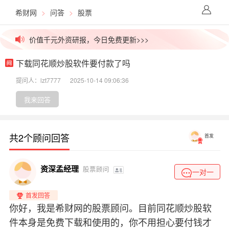
希财网
>
问答
>
股票
外媒视角解盘，看透主力资金>>>
价值千元外资研报，今日免费更新>>>
下载同花顺炒股软件要付款了吗
高盛/大摩内部PDF，无删减下载>>>
提问人：lzt7777
2025-10-14 09:06:36
拒绝信息差！一手英文研报解锁>>>
我来回答
高价稀缺资源群，最后10个名额>>>
共2个顾问回答
首发
吃瓜！今日股市小作文已汇总>>>
外媒视角解盘，看透主力资金>>>
资深孟经理
股票顾问
一对一
价值千元外资研报，今日免费更新>>>
首发回答
你好，我是希财网的股票顾问。目前同花顺炒股软
件本身是免费下载和使用的，你不用担心要付钱才