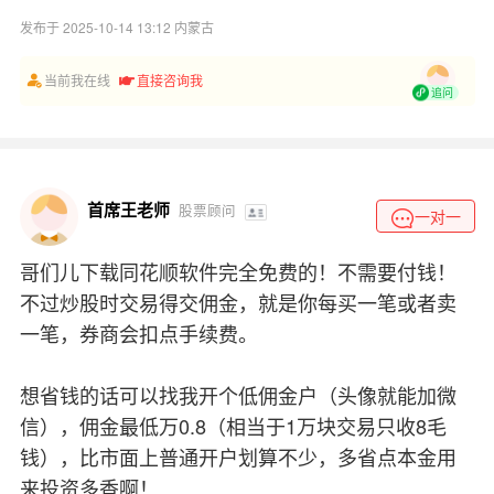
发布于 2025-10-14 13:12 内蒙古
当前我在线
直接咨询我
追问
首席王老师
股票顾问
一对一
哥们儿下载同花顺软件完全免费的！不需要付钱！
不过炒股时交易得交佣金，就是你每买一笔或者卖
一笔，券商会扣点手续费。
想省钱的话可以找我开个低佣金户（头像就能加微
信），佣金最低万0.8（相当于1万块交易只收8毛
钱），比市面上普通开户划算不少，多省点本金用
来投资多香啊！