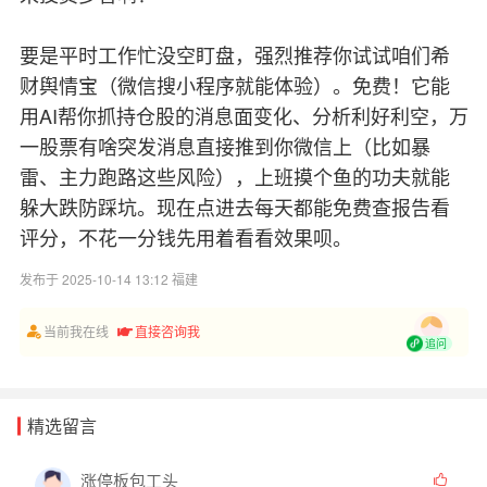
要是平时工作忙没空盯盘，强烈推荐你试试咱们希
财舆情宝（微信搜小程序就能体验）。免费！它能
用AI帮你抓持仓股的消息面变化、分析利好利空，万
一股票有啥突发消息直接推到你微信上（比如暴
雷、主力跑路这些风险），上班摸个鱼的功夫就能
躲大跌防踩坑。现在点进去每天都能免费查报告看
评分，不花一分钱先用着看看效果呗。
发布于 2025-10-14 13:12 福建
当前我在线
直接咨询我
追问
精选留言
涨停板包工头