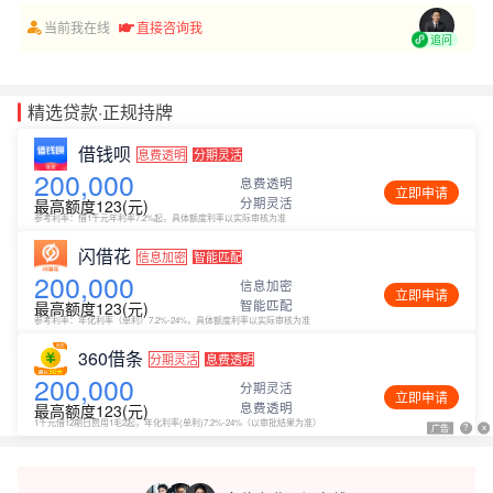
当前我在线
直接咨询我
追问
精选贷款·正规持牌
借钱呗
息费透明
分期灵活
200,000
息费透明
立即申请
分期灵活
最高额度123(元)
参考利率：借1千元年利率7.2%起，具体额度利率以实际审核为准
闪借花
信息加密
智能匹配
200,000
信息加密
立即申请
智能匹配
最高额度123(元)
参考利率：年化利率（单利）7.2%-24%，具体额度利率以实际审核为准
360借条
分期灵活
息费透明
200,000
分期灵活
立即申请
息费透明
最高额度123(元)
1千元借12期日费用1毛2起，年化利率(单利)7.2%-24%（以审批结果为准）
广告
广告
?
?
x
x