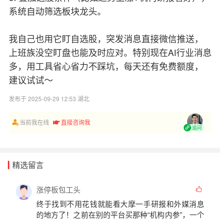
系统自动筛选板块龙头。
我自己也用它盯自选股，突发消息直接微信推送，
上班族没空盯盘也能及时应对。特别现在AI行业消息
多，用工具省心省力不踩坑，每天还有免费额度，
建议试试～
发布于 2025-09-29 12:53 湖北
当前我在线
直接咨询我
追问
精选留言
涨停板包工头
终于找到不用花钱就能看
大摩一手研报
和
外媒消息
的地方了！之前在别的平台买那种“机构内参”，一个