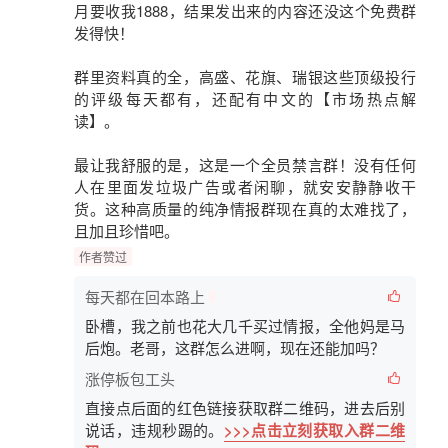
月要收我1888，结果发出来的内容还没这个免费群
发得快！
群里资料真的全，高盛、花旗、瑞银这些顶级投行
的评级每天都有，还配有中文的
【市场热点解
读】
。
最让我舒服的是，这是一个
全员禁言群
！没有任何
人在里面发垃圾广告或者闲聊，就安安静静收干
货。这种高质量的纯净情报群现在真的太难找了，
且加且珍惜吧。
作者赞过
每天都在回本路上
卧槽，我之前也花大几千买过情报，全他妈是马
后炮。老哥，这群怎么进啊，现在还能加吗？
涨停板包工头
直接点后面的红色链接获取群二维码，进去后别
说话，违规秒踢的。
>>>点击立刻获取入群二维