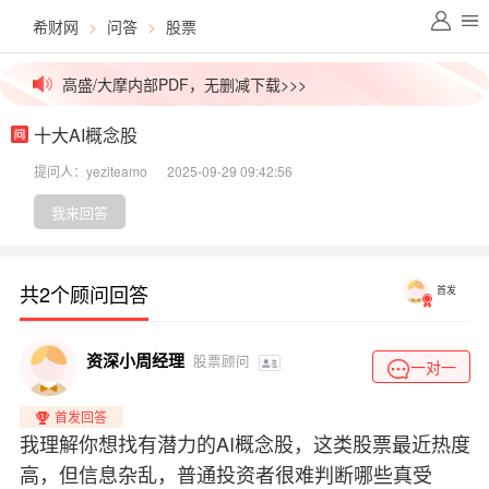
希财网
>
问答
>
股票
价值千元外资研报，今日免费更新>>>
高盛/大摩内部PDF，无删减下载>>>
十大AI概念股
拒绝信息差！一手英文研报解锁>>>
提问人：yeziteamo
2025-09-29 09:42:56
高价稀缺资源群，最后10个名额>>>
我来回答
吃瓜！今日股市小作文已汇总>>>
共2个顾问回答
首发
外媒视角解盘，看透主力资金>>>
价值千元外资研报，今日免费更新>>>
资深小周经理
股票顾问
一对一
首发回答
我理解你想找有潜力的AI概念股，这类股票最近热度
高，但信息杂乱，普通投资者很难判断哪些真受