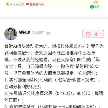
当前我在线
直接咨询我
追问
钟经理
股票顾问
一对一
最近AI板块波动挺大的，想找具体股票方向？我作为
顾问要提醒你：合规原因不能直接推荐个股名单
哦。不过从我的经验看，现在大家常用咱们的「舆
情宝工具」自己筛概念股——微信搜“希财网”公众
号，里面免费体验的舆情宝就能搞定。它能帮你：
1. 实时抓全网AI公司动向（政策/合作/技术突破），
自动分析利好利空；
2. 按舆情评分排序概念股（0-100分，80分以上算强
烈正面）；
3. 叠加选股条件（比如趋势上涨+机构研报看好），