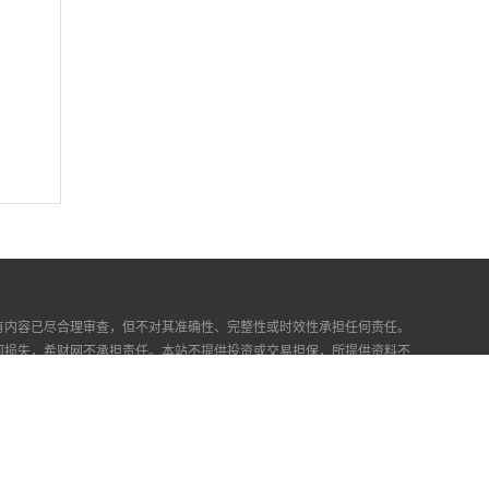
有内容已尽合理审查，但不对其准确性、完整性或时效性承担任何责任。
何损失，希财网不承担责任。本站不提供投资或交易担保，所提供资料不