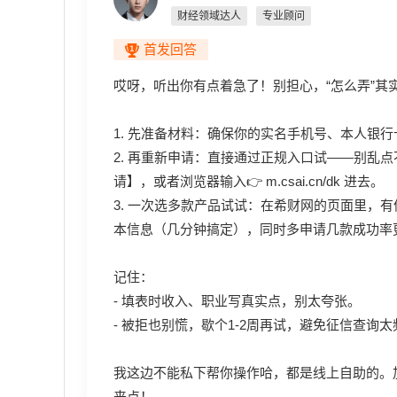
财经领域达人
专业顾问
首发回答
哎呀，听出你有点着急了！别担心，“怎么弄”
1. 先准备材料：确保你的实名手机号、本人银
2. 再重新申请：直接通过正规入口试——别乱
请】，或者浏览器输入👉 m.csai.cn/dk 进去。
3. 一次选多款产品试试：在希财网的页面里，有
本信息（几分钟搞定），同时多申请几款成功率
记住：
- 填表时收入、职业写真实点，别太夸张。
- 被拒也别慌，歇个1-2周再试，避免征信查询太
我这边不能私下帮你操作哈，都是线上自助的。加
来点！