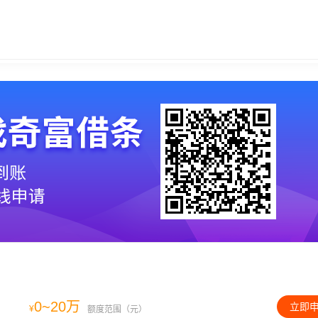
0~20万
立即
¥
额度范围（元）