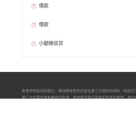
借款
借款
小额微信贷
免责声明及风险提示：希财网发布的内容及第三方提供的资料（包括文
第三方内容由发布者自行负责，希财网不保证其真实性或可靠性。用户
构成法律文件。请勿私下汇款，以免财产损失。
关于我们
联系我们
服务协议
商务合