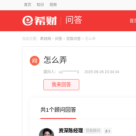
首页
知识
视频
问答
首
当前位置：
希财网
>
问答
>
贷款问答
> 怎么弄
怎么弄
提问人： u1*********3
2025-09-26 23:34:34
我来回答
共1个顾问回答
资深陈经理
贷款顾问