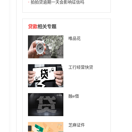
•
拍拍贷逾期一天会影响征信吗
贷款
相关专题
唯品花
工行经营快贷
融e借
芝麻证件