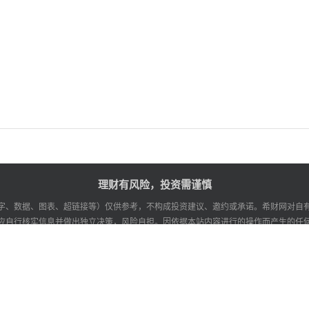
理财有风险，投资需谨慎
字、数据、图表、超链接等）仅供参考，不构成投资建议、邀约或承诺。希财网对自
应自行核实信息并做出独立决策，风险自担。因依据本站内容进行的操作而产生的任
作
谨防诈骗