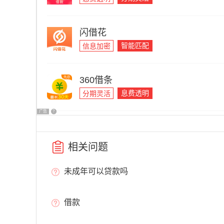
闪借花
智能匹配
信息加密
360借条
息费透明
分期灵活
广告
?
相关问题
未成年可以贷款吗
借款