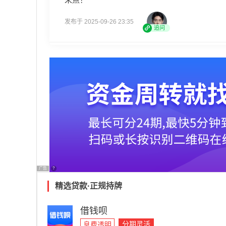
发布于 2025-09-26 23:35
追问
广告
?
精选贷款·正规持牌
借钱呗
分期灵活
息费透明