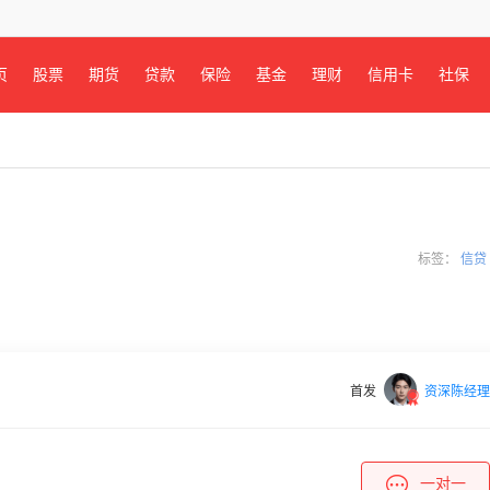
页
股票
期货
贷款
保险
基金
理财
信用卡
社保
标签：
信贷
首发
资深陈经理
一对一