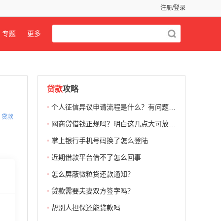
注册/登录
专题
更多
贷款
攻略
•
个人征信异议申请流程是什么？有问题要及时修复！
贷款
•
网商贷借钱正规吗？明白这几点大可放心！
•
掌上银行手机号码换了怎么登陆
•
近期借款平台借不了怎么回事
•
怎么屏蔽微粒贷还款通知？
•
贷款需要夫妻双方签字吗？
•
帮别人担保还能贷款吗