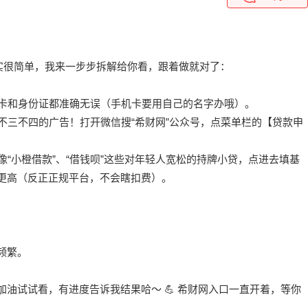
其实很简单，我来一步步拆解给你看，跟着做就对了：
行卡和身份证都准确无误（手机卡要用自己的名字办哦）。
点不三不四的广告！打开微信搜“希财网”公众号，点菜单栏的【贷款申
像“小橙借款”、“借钱呗”这些对年轻人宽松的持牌小贷，点进去填基
更高（反正正规平台，不会瞎扣费）。
频繁。
油试试看，有进度告诉我结果哈～ 💪 希财网入口一直开着，等你