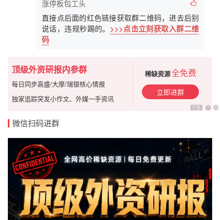
涨停板包工头
直接点后面的红色链接获取群二维码，进去后别
说话，违规秒踢的。
>>>点击立刻获取入群二维
码
顶级外资研报内参群
全免费
稀缺资源
每日同步高盛/大摩/瑞银核心情报
立即进群
独家追踪突发小作文、外媒一手资讯
广告
?
x
微信扫码进群