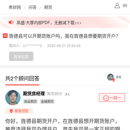
希财网
>
问答
>
期货
价值千元外资研报，今日免费更新>>>
高盛/大摩内部PDF，无删减下载>>>
旌德县可以开期货账户吗，我在旌德县想要期货开户？
拒绝信息差！一手英文研报解锁>>>
提问人：u1*********2
2025-09-21 22:54:35
高价稀缺资源群，最后10个名额>>>
我来回答
吃瓜！今日股市小作文已汇总>>>
共2个顾问回答
首发
外媒视角解盘，看透主力资金>>>
期货房经理
期货顾问
价值千元外资研报，今日免费更新>>>
一对一
商品期货
金融期货
首发回答
你好，旌德县期货开户，在旌德县想开期货账户，
推荐选择我司办理开户，首先我司是一家正规的期