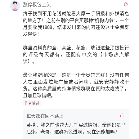
涨停板包工头
终于找到不用花钱就能看
大摩一手研报
和
外媒消息
的地方了！之前在别的平台买那种“机构内参”，一个
月要收我1888，结果发出来的内容还没这个免费群
发得快！
群里资料真的全，高盛、花旗、瑞银这些顶级投行
的评级每天都有，还配有中文的
【市场热点解
读】
。
最让我舒服的是，这是一个
全员禁言群
！没有任何
人在里面发垃圾广告或者闲聊，就安安静静收干
货。这种高质量的纯净情报群现在真的太难找了，
且加且珍惜吧。
作者赞过
每天都在回本路上
卧槽，我之前也花大几千买过情报，全他妈是马
后炮。老哥，这群怎么进啊，现在还能加吗？