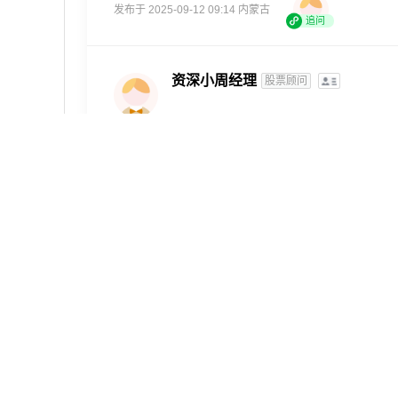
发布于 2025-09-12 09:14 内蒙古
追问
资深小周经理
股票顾问
你好！作为希财网的股票顾问，我来帮你解决这
单，我自己平时也经常用这些方法：
1. 看股票代码：创业板的股票代码通常是300开
你可以在交易软件或行情APP里输入代码检查。
2. 查详情页面：打开股票软件（比如大智慧、同
板块”信息。如果显示“创业板”或“深交所创业板
3. 使用工具辅助：如果手动查麻烦，可以试试
后，它会自动解析上市板块、舆情评分等信息，
普通投资者容易搞混板块，尤其在注册制推行后