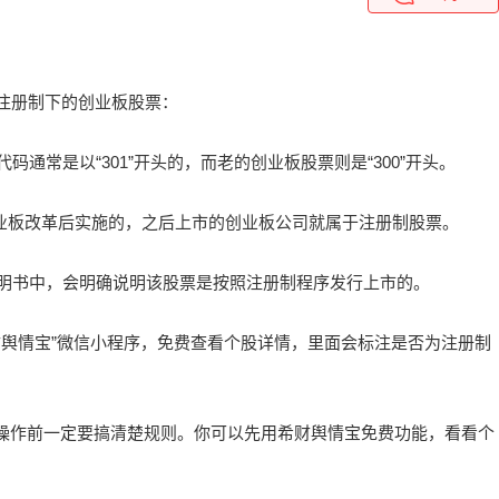
注册制下的创业板股票：
码通常是以“301”开头的，而老的创业板股票则是“300”开头。
4日创业板改革后实施的，之后上市的创业板公司就属于注册制股票。
说明书中，会明确说明该股票是按照注册制程序发行上市的。
希财舆情宝”微信小程序，免费查看个股详情，里面会标注是否为注册制
，操作前一定要搞清楚规则。你可以先用希财舆情宝免费功能，看看个