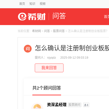
首页
知识
视频
问答
首
当前位置：
希财网
>
问答
>
股票问答
> 怎么确认是注册制创业板股票？
怎么确认是注册制创业板
提问人： njyqdz
2025-09-12 09:03:19
我来回答
共2个顾问回答
资深孟经理
股票顾问