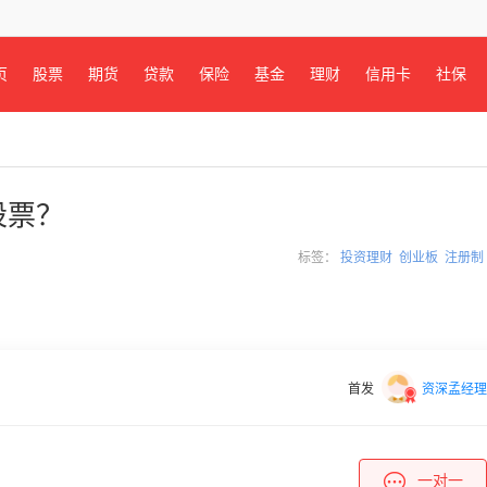
页
股票
期货
贷款
保险
基金
理财
信用卡
社保
股票？
标签：
投资理财
创业板
注册制
首发
资深孟经理
一对一