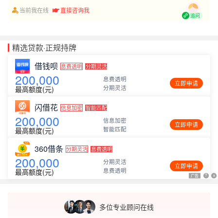
当前我在线
直接咨询我
追问
精选贷款·正规持牌
借钱呗
息费透明
分期灵活
200,000
息费透明
立即申请
分期灵活
最高额度(元)
闪借花
信息加密
智能匹配
200,000
信息加密
立即申请
智能匹配
最高额度(元)
360借条
分期灵活
息费透明
200,000
分期灵活
立即申请
息费透明
最高额度(元)
广告
广告
?
?
x
x
多位专业顾问在线