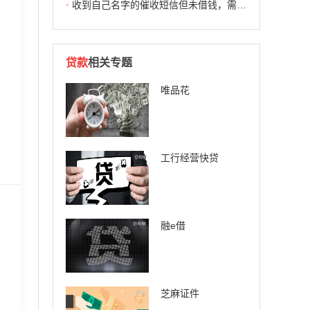
•
收到自己名字的催收短信但未借钱，需要回复退订吗？这里面水很深，千万小心！
贷款
相关专题
唯品花
工行经营快贷
融e借
芝麻证件