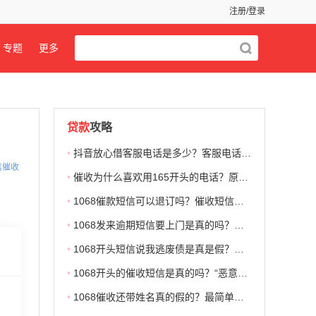
注册/登录
专题
更多
贷款
攻略
•
抖音放心借客服电话是多少？客服电话+催收电话+常见问题解答
信催收
•
催收为什么喜欢用165开头的电话？原因很简单，看到了必须提高警惕！
•
1068催款短信可以退订吗？催收短信不要随便回复“TD”，小心被坑！
•
1068发来逾期短信要上门是真的吗？网贷催收套路非常多，教你快速识别！
•
1068开头短信说我逃废债是真是假？上门、起诉、强制冻结等不要随便相信！
•
1068开头的催收短信是真的吗？“恶意欠款要起诉”可能是一个坑！
•
1068催收还带姓名真的假的？最简单的处理方法，不要随便点“退订”！