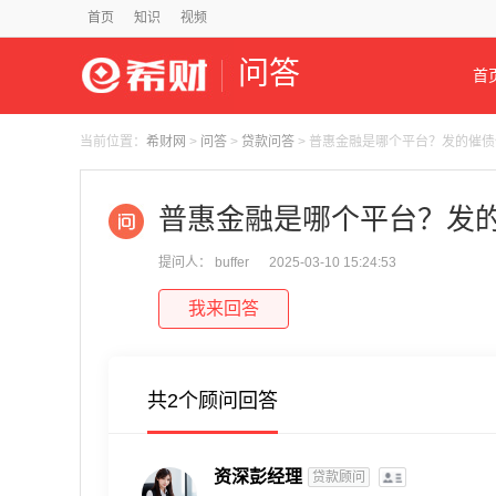
首页
知识
视频
问答
首
当前位置：
希财网
>
问答
>
贷款问答
> 普惠金融是哪个平台？发的催
普惠金融是哪个平台？发
提问人： buffer
2025-03-10 15:24:53
我来回答
共2个顾问回答
资深彭经理
贷款顾问