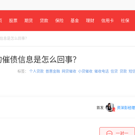
页
股票
期货
贷款
保险
基金
理财
信用卡
社保
债信息是怎么回事？
的催债信息是怎么回事？
标签：
个人贷款
普惠金融
网贷催收
小贷催收
催收电话
信贷
贷款
短
首发
资深彭经理
一对一