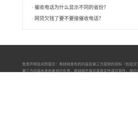
催收电话为什么显示不同的省份？
•
网贷欠钱了要不要接催收电话？
•
免责声明及风险提示：希财网发布的内容及第三方提供的资料（包括文
第三方内容由发布者自行负责，希财网不保证其真实性或可靠性。用户
构成法律文件。请勿私下汇款，以免财产损失。
关于我们
联系我们
服务协议
商务合
希财网 版权所有 © 2014-2026