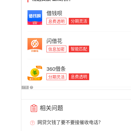
借钱呗
分期灵活
息费透明
闪借花
智能匹配
信息加密
360借条
息费透明
分期灵活
广告
?
相关问题
网贷欠钱了要不要接催收电话？