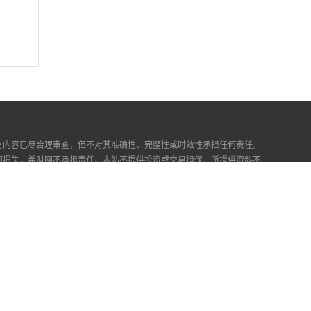
有内容已尽合理审查，但不对其准确性、完整性或时效性承担任何责任。
何损失，希财网不承担责任。本站不提供投资或交易担保，所提供资料不
000662号