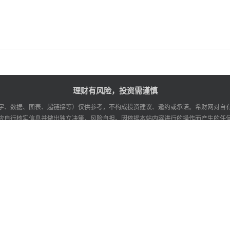
理财有风险，投资需谨慎
字、数据、图表、超链接等）仅供参考，不构成投资建议、邀约或承诺。希财网对自
应自行核实信息并做出独立决策，风险自担。因依据本站内容进行的操作而产生的任
作
谨防诈骗
湘ICP备10026015号
增值电信业务经营许可证湘B2-20070093
湘公网安备43019002
广播电视节目制作经营许可证(湘)字第00319号
工商营业执照信息