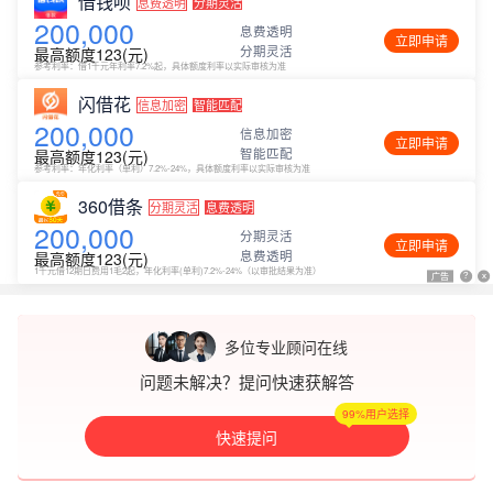
借钱呗
息费透明
分期灵活
200,000
息费透明
立即申请
分期灵活
最高额度123(元)
参考利率：借1千元年利率7.2%起，具体额度利率以实际审核为准
闪借花
信息加密
智能匹配
200,000
信息加密
立即申请
智能匹配
最高额度123(元)
参考利率：年化利率（单利）7.2%-24%，具体额度利率以实际审核为准
360借条
分期灵活
息费透明
200,000
分期灵活
立即申请
息费透明
最高额度123(元)
1千元借12期日费用1毛2起，年化利率(单利)7.2%-24%（以审批结果为准）
广告
广告
?
?
x
x
多位专业顾问在线
问题未解决？提问快速获解答
99%用户选择
快速提问