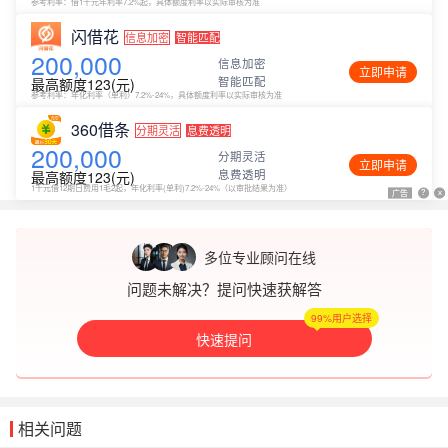
参考利率：借1千元年利率7.2%起，具体额度利率以实际审核为准
闪借花
信息加密
智能匹配
200,000
信息加密
立即申请
智能匹配
最高额度123(元)
参考利率：年化利率（单利）7.2%-24%，具体额度利率以实际审核为准
360借条
分期灵活
息费透明
200,000
分期灵活
立即申请
息费透明
最高额度123(元)
1千元借12期日费用1毛2起，年化利率(单利)7.2%-24%（以审批结果为准）
广告
广告
?
?
x
x
多位专业顾问在线
问题未解决？提问快速获解答
99%用户选择
快速提问
相关问题