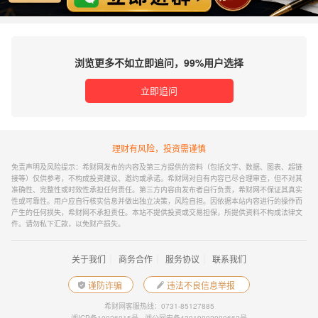
浏览更多不如立即追问，99%用户选择
立即追问
理财有风险，投资需谨慎
免责声明及风险提示：希财网发布的内容及第三方提供的资料（包括文字、数据、图表、超链
接等）仅供参考，不构成投资建议、邀约或承诺。希财网对自有内容已尽合理审查，但不对其
准确性、完整性或时效性承担任何责任。第三方内容由发布者自行负责，希财网不保证其真实
性或可靠性。用户应自行核实信息并做出独立决策，风险自担。因依据本站内容进行的操作而
产生的任何损失，希财网不承担责任。本站不提供投资或交易担保，所提供资料不构成法律文
件。请勿私下汇款，以免财产损失。
｜
｜
｜
关于我们
商务合作
服务协议
联系我们
谨防诈骗
违法不良信息举报
希财网客服热线：0731-85127885
湘ICP备10026015号
湘公网安备43019002000662号