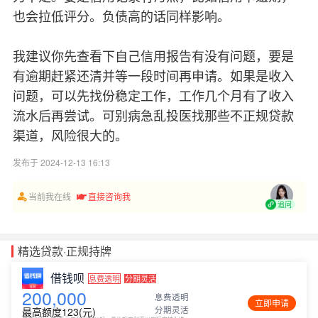
也会拉低评分。负债高的话同样影响。
我建议你先查看下自己信用报告有没有问题，要是
有逾期赶紧还清并等一段时间再申请。如果是收入
问题，可以先找份稳定工作，工作几个月有了收入
流水后再尝试。可别病急乱投医找那些不正规贷款
渠道，风险很大的。
发布于 2024-12-13 16:13
当前我在线
直接咨询我
追问
精选贷款·正规持牌
借钱呗
息费透明
分期灵活
200,000
息费透明
立即申请
分期灵活
最高额度123(元)