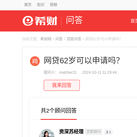
首页
知识
视频
问答
首
当前位置：
希财网
>
问答
>
贷款问答
> 网贷62岁可以申请吗？
网贷62岁可以申请吗？
提问人： matcher11
2024-10-11 11:29:44
我来回答
共2个顾问回答
资深苏经理
贷款顾问