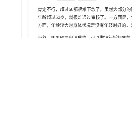
肯定不行，超过50都很难下款了。虽然大部分的
年龄超过50岁，就很难通过审核了。一方面是，
方面，年龄较大时身体状况是没有年轻时好的，
当然，如果硬要申请贷款，可以做银行抵押贷款
发布于 2024-10-11 11:30 湖南
追问