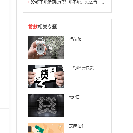
•
没钱了能借网贷吗？能不能、怎么借一次性说清楚
贷款
相关专题
唯品花
工行经营快贷
融e借
芝麻证件