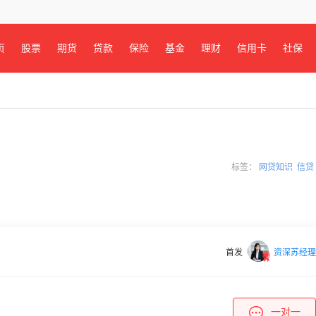
页
股票
期货
贷款
保险
基金
理财
信用卡
社保
标签：
网贷知识
信贷
首发
资深苏经理
一对一