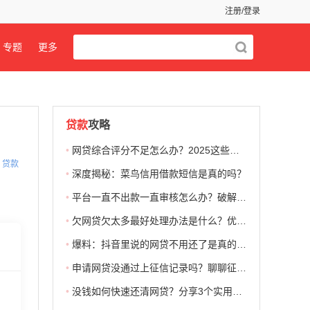
注册/登录
专题
更多
贷款
攻略
•
网贷综合评分不足怎么办？2025这些网贷app门槛低，黑户也有机会下款
贷款
•
深度揭秘：菜鸟信用借款短信是真的吗？
•
平台一直不出款一直审核怎么办？破解审核迷雾
•
欠网贷欠太多最好处理办法是什么？优质还款方案分享
•
爆料：抖音里说的网贷不用还了是真的吗？
•
申请网贷没通过上征信记录吗？聊聊征信的那些事
•
没钱如何快速还清网贷？分享3个实用技巧