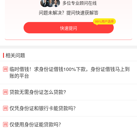
多位专业顾问在线
问题未解决？提问快速获解答
99%用户选择
快速提问
相关问题
临时借钱！求身份证借钱100%下款，身份证借钱马上到
账的平台
贷款无需身份证怎么贷款?
仅凭身份证和银行卡能贷款吗？
仅使用身份证能贷款吗？