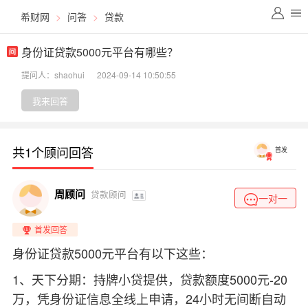
希财网
>
问答
>
贷款
身份证贷款5000元平台有哪些？
提问人：shaohui
2024-09-14 10:50:55
我来回答
共1个顾问回答
首发
周顾问
贷款顾问
一对一
首发回答
身份证贷款5000元平台有以下这些：
1、天下分期：
持牌小贷提供，贷款额度5000元-20
万，凭身份证信息全线上申请，24小时无间断自动