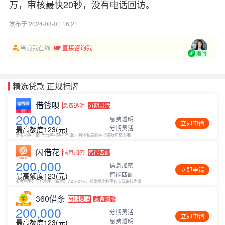
万，审核最快20秒，没有电话回访。
发布于 2024-08-01 16:21
当前我在线
直接咨询我
追问
精选贷款·正规持牌
借钱呗
息费透明
分期灵活
200,000
息费透明
立即申请
分期灵活
最高额度123(元)
参考利率：借1千元年利率7.2%起，具体额度利率以实际审核为准
闪借花
信息加密
智能匹配
200,000
信息加密
立即申请
智能匹配
最高额度123(元)
参考利率：年化利率（单利）7.2%-24%，具体额度利率以实际审核为准
360借条
分期灵活
息费透明
200,000
分期灵活
立即申请
息费透明
最高额度123(元)