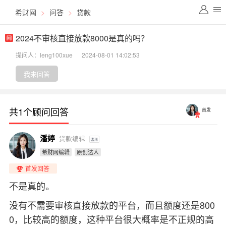
希财网
>
问答
>
贷款
2024不审核直接放款8000是真的吗？
提问人：leng100xue
2024-08-01 14:02:53
我来回答
共1个顾问回答
首发
潘婷
贷款编辑
希财网编辑
原创达人
首发回答
不是真的。
没有不需要审核直接放款的平台，而且额度还是800
0，比较高的额度，这种平台很大概率是
不正规的高