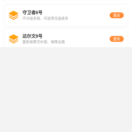
守卫者6号
重疾
不分组多赔、可选责任选择多
达尔文9号
重疾
重疾保费可补偿、保障全面
超级玛丽11号
重疾
保障期灵活选、最长35年交
重疾险
保险知识
君龙人寿
保障
保险
瑞华健康
君龙守卫者6号重疾
瑞华健康达尔文9号重疾险
君龙超级玛丽11号
多位专业顾问在线
问题未解决？提问快速获解答
99%用户选择