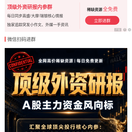
顶级外资研报内参群
全免费
稀缺资源
每日同步高盛/大摩/瑞银核心情报
立即进群
独家追踪突发小作文、外媒一手资讯
广告
?
x
微信扫码进群