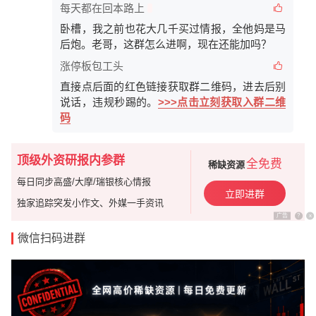
每天都在回本路上
卧槽，我之前也花大几千买过情报，全他妈是马
后炮。老哥，这群怎么进啊，现在还能加吗？
涨停板包工头
直接点后面的红色链接获取群二维码，进去后别
说话，违规秒踢的。
>>>点击立刻获取入群二维
码
顶级外资研报内参群
全免费
稀缺资源
每日同步高盛/大摩/瑞银核心情报
立即进群
独家追踪突发小作文、外媒一手资讯
广告
?
x
微信扫码进群