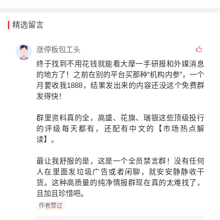
精选留言
涨停板包工头
终于找到不用花钱就能看
大摩一手研报
和
外媒消息
的地方了！之前在别的平台买那种“机构内参”，一个
月要收我1888，结果发出来的内容还没这个免费群
发得快！
群里资料真的全，高盛、花旗、瑞银这些顶级投行
的评级每天都有，还配有中文的
【市场热点解
读】
。
最让我舒服的是，这是一个
全员禁言群
！没有任何
人在里面发垃圾广告或者闲聊，就安安静静收干
货。这种高质量的纯净情报群现在真的太难找了，
且加且珍惜吧。
作者赞过