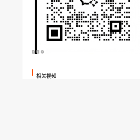
广告
?
相关视频
新手理财适合买什么？
零基础新手怎样学理财？
通货膨胀时抗胀方法？
如何稳健购买国债逆回购？