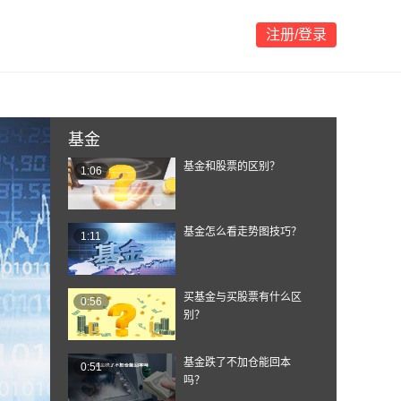
注册/登录
基金
基金和股票的区别？
1:06
基金怎么看走势图技巧？
1:11
买基金与买股票有什么区
0:56
别？
基金跌了不加仓能回本
0:51
吗？