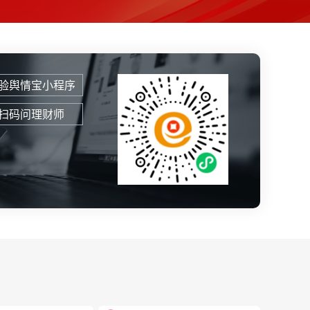
验舆情宝小程序
扫码问理财师