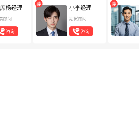
席杨经理
小李经理
票顾问
期货顾问
咨询
咨询
8月头部分红险横评：快享福5号、福满佳C款、一生
险市场迎来新一轮洗牌。随着监管将保底预定利率顶格锚定在1.75%，行业
的门槛更亲民、谁的领取更灵活、谁的分红更透明，成为普通家庭挑选分红