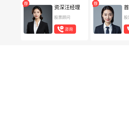
资深汪经理
首
股票顾问
股
咨询
最新
知识
2026年
2026年，分红
能更快回本、谁