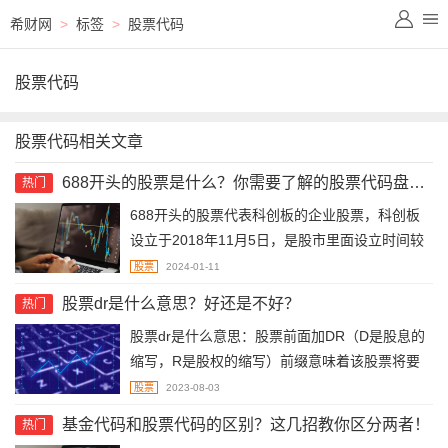
希财网
>
标签
>
股票代码
股票代码
股票代码相关文章
688开头的股票是什么？你需要了解的股票代码盘点！
热门
688开头的股票代表科创板的企业股票，科创板
设立于2018年11月5日，是股市里面设立时间较
短的一个板块，其全称是科技创新板，是为科技
股票
2024-01-11
型和创新型中小企业服务的板块，主要是为了让
股票dr是什么意思？好还是不好？
热门
一些科技型、创新型的企业进行挂牌上市。这类
股票dr是什么意思：股票前面加DR（D是股息的
企业在早期融资比较困难，而在科创板上市以后
缩写，R是股权的缩写）前缀意味着该股票将要
则可以成功进行融资。
进行除权操作，表示当天是该股票的一个除权除
股票
2023-08-03
息日。好还是不好：股票出现DR标识是一个比较
基金代码和股票代码的区别？这几招教你区分两者！
热门
中性的消息，除权是股票分红的过程，股票分红