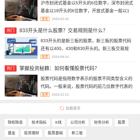
沪市封闭式基金以5开头的6位数字，深市封闭式
会使得总股本增加，市场就会通过除权除息来使
基金以18开头的6位数字，开放式基金一般以1
股价平衡，投资者的股票价值不变。
6、15开头的6位数字，沪市ETF基金以数字“51”
基金
2024-02-20
开头，深市ETF基金以数字“15”开头；深圳创业
833开头是什么股票？交易规则是什么？
热门
板股票的代码以300开头；上海主板的股票代码
833开头的是新三板的股票，新三板的股票代码
以60开头的股票，深圳主板的股票代码以000开
还有以400、430和830开头的。新三板交易规
头的股票，科创板股票的代码以688开头。
则：股票转让可以采取协议方式、做市方式、竞
股票
2024-09-14
价方式或者其他证监会批准的转让方式等。申报
掌握投资秘籍：如何看懂股票代码？
热门
数量应为1000股或其整数倍，卖出时如剩余部分
股票代码是指用数字表示的股票不同类型含义的
不足1000股，应一次性卖出。有效报价区间为特
代码。一般来说，股票代码的前几位数字代表的
定价格的上下20%以内。
就是不同的含义，主要提现在以下方面：沪市股
股票
2023-12-13
票代码以数字60开头；深市股票代码以000开
加载更多
头；中小板股票代码以002开头；创业板股票代
码一般是以300开头；科创板代码一般是以688开
除权除息
技术指标
K线
公司分析
财务分析
股票
头；新股申购代码一般是730开头；XR/XD开头
的股票就表示该股票已除权或者除息等等。
基金
投资理财
股票基础
新三板