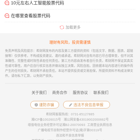
10元左右人工智能股票代码
在哪里查看股票代码
加载更多
理财有风险，投资需谨慎
免责声明及风险提示：希财网发布的内容及第三方提供的资料（包括文字、数据、图表、超链
接等）仅供参考，不构成投资建议、邀约或承诺。希财网对自有内容已尽合理审查，但不对其
准确性、完整性或时效性承担任何责任。第三方内容由发布者自行负责，希财网不保证其真实
性或可靠性。用户应自行核实信息并做出独立决策，风险自担。因依据本站内容进行的操作而
产生的任何损失，希财网不承担责任。本站不提供投资或交易担保，所提供资料不构成法律文
件。请勿私下汇款，以免财产损失。
｜
｜
｜
关于我们
商务合作
服务协议
联系我们
谨防诈骗
违法不良信息举报
希财网客服热线：0731-85127885
湘ICP备10026015号
湘公网安备43019002000662号
增值电信业务经营许可证湘B2-20070093
工商营业执照信息
广播电视节目制作经营许可证(湘)字第00319号
违法和不良信息举报