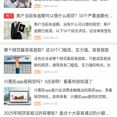
海尔消费金融、够花、小花钱包、洋钱罐借款
贷款
2025-12-26
等。
黑户当前有逾期可以借什么网贷？10个严重逾期也能贷的网贷
热门
​黑户当前有逾期，没有什么可以借的网贷；黑户
逾期已结清，以下10个综合评估、征信审核宽松
的网贷或许可以借，严重逾期急用钱可以看看：
贷款
2025-08-13
好分期、宜享花、借钱呗、还呗、洋钱罐、拍拍
哪个网贷最容易放款？这10个门槛低、实力强、容易放款
贷、众安贷、安逸花、分期乐、360借条。
没有办法说哪个网贷最容易放款，只能说容易放
款的网贷，通常具有门槛低、实力强的特点。比
如这10个：招联好期贷、京东金条、度小满、安
贷款
2025-12-22
逸花、360借条、微粒贷、分期乐、好会花、小
兴惠民app是网贷吗？3点说明！看看你就知道了
赢卡贷、蚂蚁借呗。
​兴惠民app是兴业消费金融推出的网贷app，具备
网贷特征。具体来看：兴惠民app提供的贷款，
是通过互联网全流程线上完成的纯信用贷款。
贷款
2025-12-22
2025年网贷容易过的有哪些？盘点十大容易通过的小额网贷