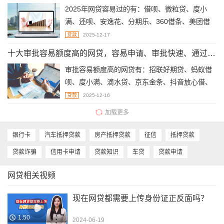
2025年网贷容易过的有：借呗、微粒贷、度小
满、还呗、安逸花、分期乐、360借条、美团借
钱、京东金条、招联好期贷。
贷款
2025-12-17
十大审批容易额度高的网贷，容易申请、审批快速、通过率高
审批容易额度高的网贷有：招联好期贷、蚂蚁借
呗、度小满、滴水贷、京东金条、抖音放心借、
美团借钱、洋钱罐、分期乐、360借条，全都容
贷款
2025-12-16
易申请、审批快速、通过率高。
加载更多
银行卡
汽车抵押贷款
房产抵押贷款
征信
抵押贷款
贷款诈骗
信用卡申请
贷款知识
车贷
贷款申请
网贷相关视频
现在网贷都需要上传身份证正反面吗？
1.50
2024-06-19