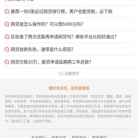
推荐一份5家必过网贷排行榜，黑户也能贷款，必下款
网贷是怎么操作的？可以借5000元吗？
征信查了两次还能再申请网贷吗？哪些平台比较好通过？
网贷放款失败，通常是什么原因？
网贷欠款10万，能否申请延期两三年还款？
加载更多
理财有风险，投资需谨慎
免责声明及风险提示：希财网发布的内容及第三方提供的资料（包括文字、数据、图表、超链
接等）仅供参考，不构成投资建议、邀约或承诺。希财网对自有内容已尽合理审查，但不对其
准确性、完整性或时效性承担任何责任。第三方内容由发布者自行负责，希财网不保证其真实
性或可靠性。用户应自行核实信息并做出独立决策，风险自担。因依据本站内容进行的操作而
产生的任何损失，希财网不承担责任。本站不提供投资或交易担保，所提供资料不构成法律文
件。请勿私下汇款，以免财产损失。
｜
｜
｜