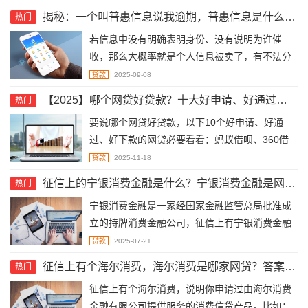
揭秘：一个叫普惠信息说我逾期，普惠信息是什么网贷？
热门
若信息中没有明确表明身份、没有说明为谁催
收，那么大概率就是个人信息被卖了，有不法分
子在无差别群发短信。无论是一个叫【普惠信
贷款
2025-09-08
息】的说你逾期，还是一个叫【普惠金融】或
【2025】哪个网贷好贷款？十大好申请、好通过、好下款的网贷
热门
【普惠快信】或【和信普惠】的说你逾期，都是
要说哪个网贷好贷款，以下10个好申请、好通
一样的故弄玄虚，并不是正规的逾期催收。
过、好下款的网贷必要看看：蚂蚁借呗、360借
条、度小满、微粒贷、洋钱罐、安逸花、分期
贷款
2025-11-18
乐、京东金条、美团借钱、招联好期贷。
征信上的宁银消费金融是什么？宁银消费金融是网贷吗？
热门
​宁银消费金融是一家经国家金融监管总局批准成
立的持牌消费金融公司，征信上有宁银消费金融
的相关痕迹，说明：1、申请过宁银消费金融自营
贷款
2025-07-21
的网贷【惠您贷】；2，申请的网贷是宁银消费金
征信上有个海尔消费，海尔消费是哪家网贷？答案就是...
热门
融授信。
征信上有个海尔消费，说明你申请过由海尔消费
金融有限公司提供服务的消费信贷产品。比如：