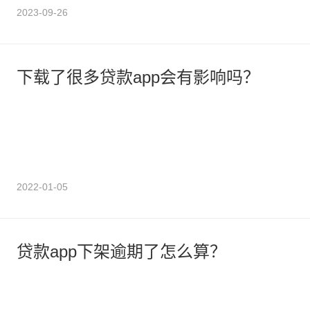
2023-09-26
下载了很多贷款app会有影响吗？
2022-01-05
贷款app下架逾期了怎么算？