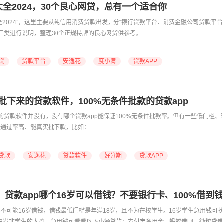
大全2024，30个良心网贷，总有一个适合你
大全2024”，这里主要从纯信用消费贷款出发，分“银行贷款平台、消费金融公司贷款平
三类进行说明，整理30个正规持牌的良心网贷供参考。
贷
贷款平台
安逸花
度小满
贷款APP
能批下来的贷款软件，100%无条件批款的贷款app
来的贷款软件并没有，没有哪个贷款app能保证100%无条件批款率。但有一些低门槛、
实通过率高、能真实批下款，比如：
贷款
安逸花
贷款软件
好分期
贷款APP
都不可能16岁借钱，借钱最低门槛是年满18岁，且不为在校学生。16岁学生急用钱可
18岁非学生的人群，急用钱可看看以下小额贷款：支付宝备用金、蚂蚁借呗、微粒贷