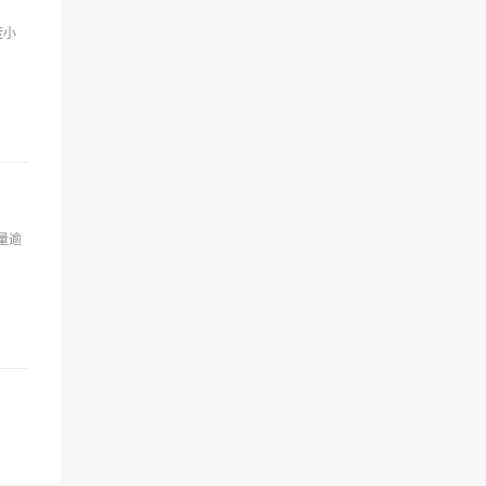
度小
量逾