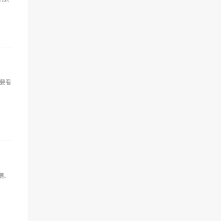
要看
满、