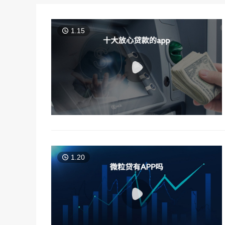
1.15
1.20