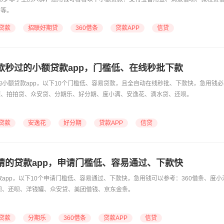
条等。
贷款
招联好期贷
360借条
贷款APP
信贷
款秒过的小额贷款app，门槛低、在线秒批下款
小额贷款app，以下10个门槛低、容易贷款，且全自动在线秒批、下款快，急用钱必
钱罐、拍拍贷、众安贷、分期乐、好分期、度小满、安逸花、滴水贷、还呗。
贷款
安逸花
好分期
贷款APP
信贷
请的贷款app，申请门槛低、容易通过、下款快
app，以下10个申请门槛低、容易通过、下款快，急用钱可以参考：360借条、度小
呗、还呗、洋钱罐、众安贷、美团借钱、京东金条。
贷款
分期乐
360借条
贷款APP
信贷