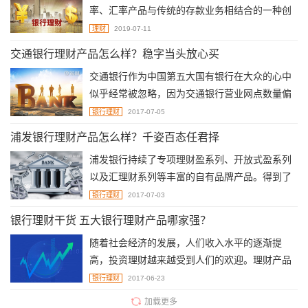
率、汇率产品与传统的存款业务相结合的一种创
新存款。 该产品适合于对收益要求较高，对外汇
理财
2019-07-11
汇率 及利率走势有一定认识，并有能力承担一定
交通银行理财产品怎么样？稳字当头放心买
风险的客户。那么支付宝上的由江苏银行发行的
交通银行作为中国第五大国有银行在大众的心中
结构性存款安全吗？今天希财君就带大家一起看
似乎经常被忽略，因为交通银行营业网点数量偏
看江苏银行结构性存款的相关内容。
少，名气更是远远不如中农工建四大银行，所以
银行理财
2017-07-05
人们似乎更愿意说四大行。那么交通银行的理财
浦发银行理财产品怎么样？千姿百态任君择
产品怎么样呢？总体而言还是不错哦！
浦发银行持续了专项理财盈系列、开放式盈系列
以及汇理财系列等丰富的自有品牌产品。得到了
很多理财投资者的青睐，但是还有很多不熟悉浦
银行理财
2017-07-03
发银行理财产品的客户，那么浦发银行理财产品
银行理财干货 五大银行理财产品哪家强？
怎么样呢？
随着社会经济的发展，人们收入水平的逐渐提
高，投资理财越来越受到人们的欢迎。理财产品
的多样化发展，不同收益率、种类和渠道的理财
银行理财
2017-06-23
产品纷纷呈现在人们的眼前。但对于保守投资者
加载更多