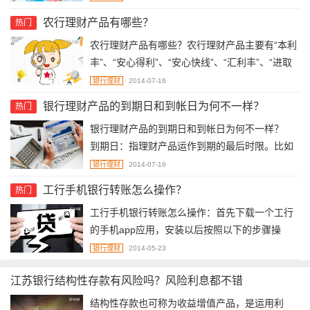
农行理财产品有哪些？
热门
农行理财产品有哪些？农行理财产品主要有“本利
丰”、“安心得利”、“安心快线”、“汇利丰”、“进取
增利”、“境外宝”6大系列，满足保守型、谨慎型、
银行理财
2014-07-16
稳健型、进取型和激进型等类型投资者的不同需
银行理财产品的到期日和到帐日为何不一样？
热门
求，收益较高、期限灵活、安全稳健。
银行理财产品的到期日和到帐日为何不一样？
到期日：指理财产品运作到期的最后时限。比如
一款理财产品它的到期日是３月３１日，那就是
银行理财
2014-07-16
指投资运作期到３１日。但投资者的本金和收益
工行手机银行转账怎么操作？
热门
并非就是３１日一定回到他的账户上，因为在产
工行手机银行转账怎么操作：首先下载一个工行
品到期后，银行还需要一个资金清算的时间，一
的手机app应用，安装以后按照以下的步骤操
般是１——２个工作日。
作。
银行理财
2014-05-23
江苏银行结构性存款有风险吗？风险利息都不错
​结构性存款也可称为收益增值产品，是运用利