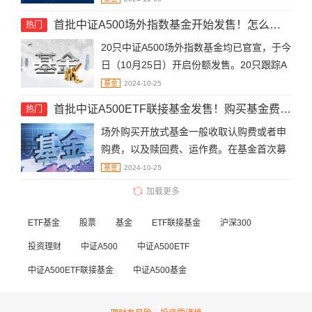
首批中证A500场外指数基金开始发售！怎么买中证A500场外指数基金？
热门
20只中证A500场外指数基金均已官宣，于今
日（10月25日）开启份额发售。20只跟踪A
500指数的场外基金包括10只ETF联接基
基金
2024-10-25
金、9只指数基金和1只指数增强基金。场外
首批中证A500ETF联接基金发售！购买基金费用怎么计算？
热门
指数基金的购买途径：基金公司、第三方购
场外购买开放式基金一般收取认购费或者申
买平台、银行、证券公司。
购费，以及赎回费、运作费。在基金首次募
集期购买基金的行为称为认购，认购期结束
基金
2024-10-25
后基金需要进入不超过3个月的封闭期。净
加载更多
认购金额＝认购金额/（1＋认购费率），认
购费用＝认购金额－净认购金额，认购份额
ETF基金
股票
基金
ETF联接基金
沪深300
＝（净认购金额＋认购资金利息）/基金单位
投资理财
中证A500
中证A500ETF
净值。净申购金额＝申购金额/（1＋申购费
中证A500ETF联接基金
率），申购费用＝申购金额－净申购金额，
中证A500基金
申购份额＝净申购金额/基金单位净值。