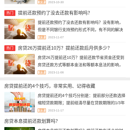
条件相同的情况下，缩短年限法节省的利息要高
贷款
2023-10-30
于减少月供法节省的利息。
提前还款预约了没去还款有影响吗？
热门
提前还款预约了没去还款有影响吗？没有影响，
但是不同银行支持预约形式不同，有不同的解决
办法。
贷款
2023-11-07
房贷26万提前还10万？提前还款后月供多少？
热门
房贷26万提前还10万？提前还款节省资金还受到
房贷还款方式等额本金法和等额本息法的影响，
提前还款后每月月供由剩余本金决定，两种不同
贷款
2023-11-06
还款方式造成剩余本金不同，所以每月月供也不
房贷提前还的4个技巧，非常实用、记得收藏
同。
房贷提前还的4个技巧分别是：提前部分还款选择
缩短贷款期限；提前结清尽量在贷款期限的1/3年
以前；提前还款可留一千余额抵扣个税；提前结
贷款
2023-11-17
清后记得办理解押手续。
房贷本息提前还款划算吗？