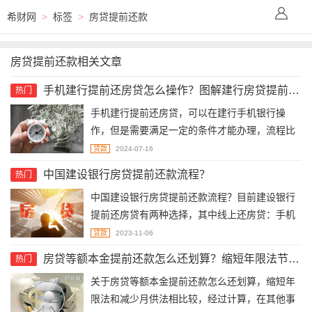
希财网
>
标签
>
房贷提前还款
房贷提前还款相关文章
手机建行提前还房贷怎么操作？图解建行房贷提前还款流程
热门
手机建行提前还房贷，可以在建行手机银行操
作，但是需要满足一定的条件才能办理，流程比
较简单，几分钟就能完成。手机建行提前还房贷
贷款
2024-07-16
怎么操作？1、确认提前还房贷资格，还贷时间满
中国建设银行房贷提前还款流程？
热门
1年，当前无逾期。2、手机建行提前还房贷流
中国建设银行房贷提前还款流程？目前建设银行
程，大致分为5个步骤。
提前还房贷有两种选择，其中线上还房贷：手机
银行或者个人网银；部分省份只能线下提前还房
贷款
2023-11-06
贷。
房贷等额本金提前还款怎么还划算？缩短年限法节省利息更多
热门
关于房贷等额本金提前还款怎么还划算，缩短年
限法和减少月供法相比较，经过计算，在其他事