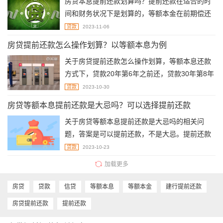
房贷本息提前还款划算吗？提前还款在适合的时
间和财务状况下是划算的，等额本金在前期偿还
过多的本金，所以等额本金法进行提前还款更划
贷款
2023-11-06
算。
房贷提前还款怎么操作划算？以等额本息为例
关于房贷提前还款怎么操作划算，等额本息还款
方式下，贷款20年第6年之前还，贷款30年第8年
之前还最划算。
贷款
2023-10-30
房贷等额本息提前还款是大忌吗？可以选择提前还款
关于房贷等额本息提前还款是大忌吗的相关问
题，答案是可以提前还款，不是大忌。提前还款
虽然可以节省利息，但一旦超过某个时间，由于
贷款
2023-10-23
剩余金额主要为贷款本金，而使得提前还款的意
加载更多
义不大。一般等额本息贷款20年在第6年之前，
贷款30年在第8年之前提前还款较划算。
房贷
贷款
信贷
等额本息
等额本金
建行提前还款
房贷提前还款
提前还款