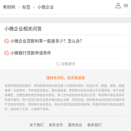
希财网
>
标签
>
小微企业
小微企业相关问答
小微企业贷款利率一般是多少？怎么办？
小微银行贷款申请条件
加载更多
理财有风险，投资需谨慎
免责声明及风险提示：希财网发布的内容及第三方提供的资料（包括文字、数据、图表、超链
接等）仅供参考，不构成投资建议、邀约或承诺。希财网对自有内容已尽合理审查，但不对其
准确性、完整性或时效性承担任何责任。第三方内容由发布者自行负责，希财网不保证其真实
性或可靠性。用户应自行核实信息并做出独立决策，风险自担。因依据本站内容进行的操作而
产生的任何损失，希财网不承担责任。本站不提供投资或交易担保，所提供资料不构成法律文
件。请勿私下汇款，以免财产损失。
｜
｜
｜
关于我们
商务合作
服务协议
联系我们