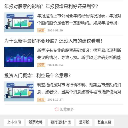
10股，需要投资者用账户的资金按配股价格再购
年报对股票的影响？年报预增是利好还是利空？
买3股。
年报是指上市公司全年的经营情况报表，年报对
个股的股价是会有一定影响的。如果年报亏损，
对上市公司来说是一个利空消息，因此短期内股
股票
2024-08-29
价可能会下跌。如果年报显示净利润同比上涨，
为什么新手最好不要炒股？还没入市的建议看看！
则是一个利好消息，有利于股价上涨。年报预增
新手没有专业的股票基础知识：很容易出现判断
是指上市公司预计其年报业绩将优于上一年的业
失误的情况，导致亏损。新手缺乏准确分析的能
绩，一般来说，年报预增对个股是利好，会吸引
力：如果投资者无法对这些因素的变动及时做出
市场上的投资者买入，推动股价上涨。但也会出
股票
2024-02-04
分析和反应，那么也是很容易产生亏损的。股票
现一些特殊情况，导致个股在年报预增时，股价
投资入门概念：利空是什么意思？
投资风险极高：股票涨跌幅范围较大、灵活性较
出现下跌。
利空指的是对市场行情不利、预期后市走跌的消
高，再加上现在实施注册制，很多较差的公司也
息，或者说，当某个消息或事件被市场解读为对
能上市进行交易。新手很难选到优质股票。新手
当前或未来的价格走势产生消极影响时，那就可
极容易产生跟风心理。
股票
2023-12-27
以将其称之为利空。
加载更多
上市公司
股票攻略
银行理财产品
蓝筹股
基金交易