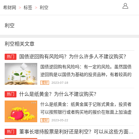
希财网
>
标签
>
利空
利空
利空相关文章
国债逆回购有风险吗？为什么许多人不建议购买？
热门
国债逆回购有风险吗：有一定的风险。虽然国债
逆回购是以国债为基础的投资品种，有着较高的
安全性，但是不排除其存在其他的风险：利率风
理财
2023-07-18
险、流动性风险、信用风险。为什么许多人不建
什么是纸黄金？为什么不建议购买？
热门
议购买：可能产生亏损、需要收取手续费、购买
什么是纸黄金：纸黄金属于记账式黄金，投资者
需要把握住时机。
可以按照银行或者购买地的报价在账面上加油虚
拟黄金，通过分析国际市场的金价走势来赚取黄
理财
2023-05-22
金价格波动的差价。为什么不建议购买：长期持
董事长增持股票是利好还是利空？可以从这些方面来判断
热门
有才有明显效果、不保值增值、容易出现频繁交