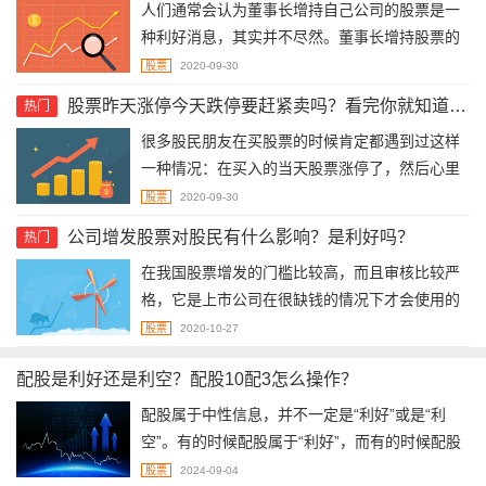
人们通常会认为董事长增持自己公司的股票是一
易、手续费较高。
种利好消息，其实并不尽然。董事长增持股票的
目的并不完全相同，影响股价走势的能力也有所
股票
2020-09-30
区别
股票昨天涨停今天跌停要赶紧卖吗？看完你就知道该怎么办了
热门
很多股民朋友在买股票的时候肯定都遇到过这样
一种情况：在买入的当天股票涨停了，然后心里
一阵窃喜。结果第二天马上来一个跌停，于是又
股票
2020-09-30
慌了神，不知道该马上抛掉还是继续等等看，该
公司增发股票对股民有什么影响？是利好吗？
热门
怎么处理这种问题也要视情况而定
在我国股票增发的门槛比较高，而且审核比较严
格，它是上市公司在很缺钱的情况下才会使用的
一种融资方式。遇到股票增发时，我们需要分析
股票
2020-10-27
增发的方式、价格以及资金的用途，它们对股价
配股是利好还是利空？配股10配3怎么操作？
的影响也是不一样的。
配股属于中性信息，并不一定是“利好”或是“利
空”。有的时候配股属于“利好”，而有的时候配股
属于“利空”。配股10配3，是指投资者所持有的每
股票
2024-09-04