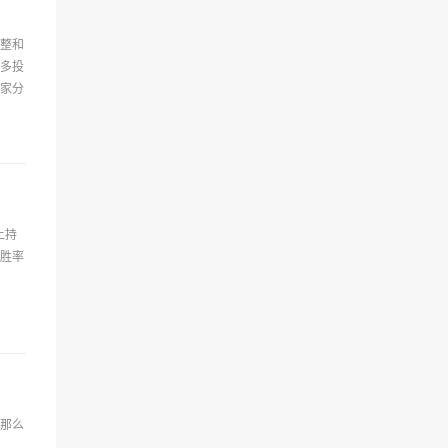
整和
多投
家分
上持
胜率
，那么