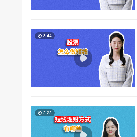
3.44
2.23