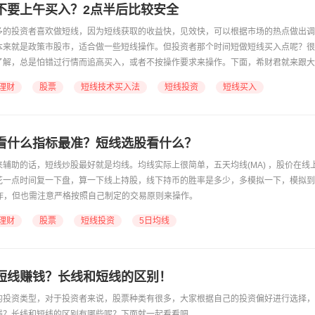
不要上午买入？2点半后比较安全
多的投资者喜欢做短线，因为短线获取的收益快，见效快，可以根据市场的热点做出调
本来就是政策市股市，适合做一些短线操作。但投资者那个时间短做短线买入点呢？很
了解，总是怕错过行情而追高买入，或者不按操作要求来操作。下面，希财君就来跟大
识。
理财
股票
短线技术买入法
短线投资
短线买入
看什么指标最准？短线选股看什么？
辅助的话，短线炒股最好就是均线。均线实际上很简单，五天均线(MA) ，股价在线
花一点时间复一下盘，算一下线上持股，线下持币的胜率是多少，多模拟一下，模拟到
操作，但也需注意严格按照自己制定的交易原则来操作。
理财
股票
短线投资
5日均线
短线赚钱？长线和短线的区别！
热的投资类型，对于投资者来说，股票种类有很多，大家根据自己的投资偏好进行选择
钱？长线和短线的区别有哪些呢？下面就一起看看吧。