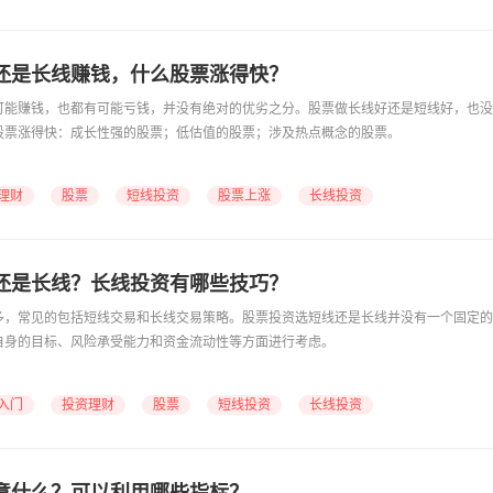
还是长线赚钱，什么股票涨得快？
可能赚钱，也都有可能亏钱，并没有绝对的优劣之分。股票做长线好还是短线好，也没
股票涨得快：成长性强的股票；低估值的股票；涉及热点概念的股票。
理财
股票
短线投资
股票上涨
长线投资
还是长线？长线投资有哪些技巧？
多，常见的包括短线交易和长线交易策略。股票投资选短线还是长线并没有一个固定的
自身的目标、风险承受能力和资金流动性等方面进行考虑。
入门
投资理财
股票
短线投资
长线投资