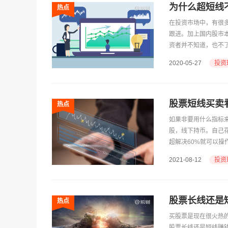
为什么超短线
热点
在投资市场中，有很
跟进。加上国内股市
资者并不知道，也不
享一下相关方面的知
投资
2020-05-27
股票短线买卖
热点
如果非要用什么指标来
股，线下持币。自己
超解决60%就可以
投资
2021-08-12
股票长线还是
热点
​买股票是现在很火
股票长线还是短线赚