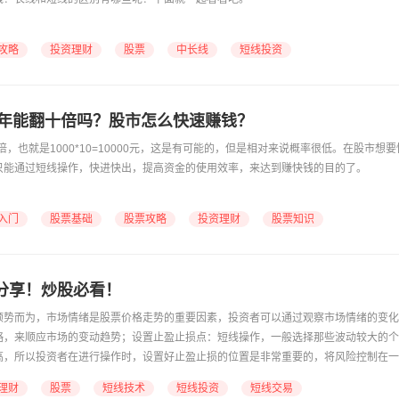
攻略
投资理财
股票
中长线
短线投资
股一年能翻十倍吗？股市怎么快速赚钱？
倍，也就是1000*10=10000元，这是有可能的，但是相对来说概率很低。在股市想
只能通过短线操作，快进快出，提高资金的使用效率，来达到赚快钱的目的了。
入门
股票基础
股票攻略
投资理财
股票知识
分享！炒股必看！
顺势而为，市场情绪是股票价格走势的重要因素，投资者可以通过观察市场情绪的变化
略，来顺应市场的变动趋势；设置止盈止损点：短线操作，一般选择那些波动较大的个
高，所以投资者在进行操作时，设置好止盈止损的位置是非常重要的，将风险控制在一
资者的收益，或者避免更大的损失。
理财
股票
短线技术
短线投资
短线交易