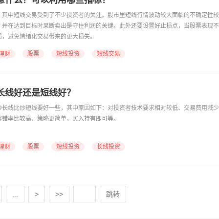
意什么？可以利用哪些指标？
，其中短线交易受到了不少投资者的关注。股市里短线行情波动较大面临的不确定性较
，并在达到目标时果断卖出是守住利润的关键。此外还要设置好止损点，当股票表现不
损，避免情绪化交易带来的更大损失。
理财
股票
短线投资
短线交易
长线好还是短线好？
炒长线比炒短线要好一些，其中原因如下：对投资者技术要求相对较低、交易费用减少
容错率比较高、策略更简单，买入持有即可等。
理财
股票
短线投资
长线投资
...
>
>>
跳转