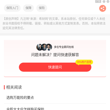
广告
?
x
保险入门
保障
保险
【原创声明】凡注明“来源：希财网”的文章，系本站原创，任何单位或个人未经
本站书面授权不得转载、链接、转贴或以其他方式复制发表。否则，本站将依法
追究其法律责任。
多位专业顾问在线
问题未解决？提问快速获解答
99%用户选择
快速提问
相关阅读
选购万能险的要点
全职太太应怎样购买保险